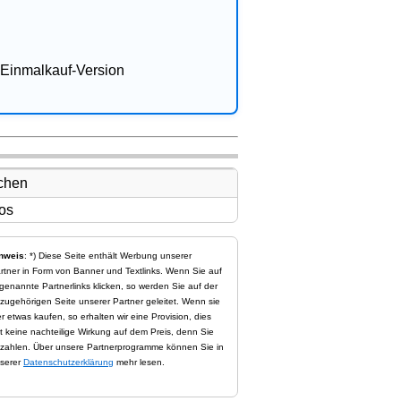
Einmalkauf-Version
nweis
: *) Diese Seite enthält Werbung unserer
rtner in Form von Banner und Textlinks. Wenn Sie auf
genannte Partnerlinks klicken, so werden Sie auf der
zugehörigen Seite unserer Partner geleitet. Wenn sie
er etwas kaufen, so erhalten wir eine Provision, dies
t keine nachteilige Wirkung auf dem Preis, denn Sie
zahlen. Über unsere Partnerprogramme können Sie in
serer
Datenschutzerklärung
mehr lesen.