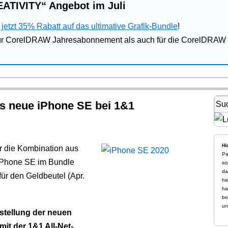
ATIVITY“ Angebot im Juli
jetzt 35% Rabatt auf das ultimative Grafik-Bundle
!
für CorelDRAW Jahresabonnement als auch für die CorelDRAW 
s neue iPhone SE bei 1&1
Hi
r die Kombination aus
Pa
Phone SE im Bundle
so
da
ür den Geldbeutel (Apr.
hi
ha
be
un
stellung der neuen
it der 1&1 All-Net-