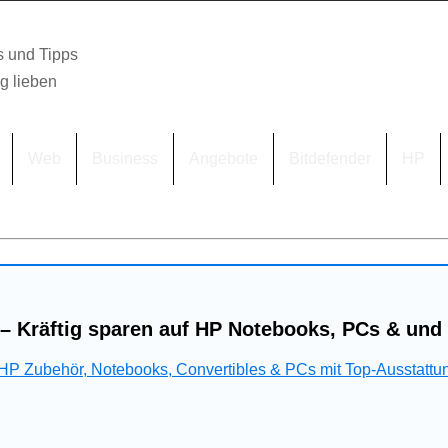
s und Tipps
lg lieben
Web
Business
Angebote
Bitdefender
HP
– Kräftig sparen auf HP Notebooks, PCs & und
 HP Zubehör, Notebooks, Convertibles & PCs mit Top-Ausstattu