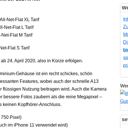
We
In
ll-Net-Flat XL Tarif
Zu
-Net-Flat L Tarif
Mö
Net-Flat M Tarif
Di
et-Flat S Tarif
bi
sp
ab 24. April 2020, also in Kürze erfolgen.
pr
inium-Gehäuse ist ein recht schickes, schön
eressanten Features, wobei auch der schnelle A13
Wer
hr flüssigen Nutzung beitragen wird. Auch die Kamera
er bessere Fotos zaubern als die reine Megapixel –
es keinen Kopfhörer-Anschluss.
 750 Pixel)
se
auch im iPhone 11 verwendet wird)