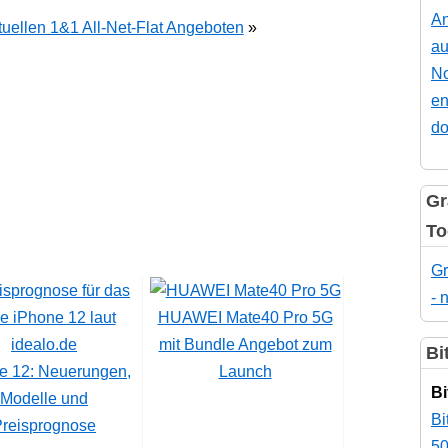
An
tuellen 1&1 All-Net-Flat Angeboten
»
au
No
en
do
Gr
To
Gr
- 
HUAWEI Mate40 Pro 5G
mit Bundle Angebot zum
Bi
e 12: Neuerungen,
Launch
Bi
Modelle und
Bi
Preisprognose
50