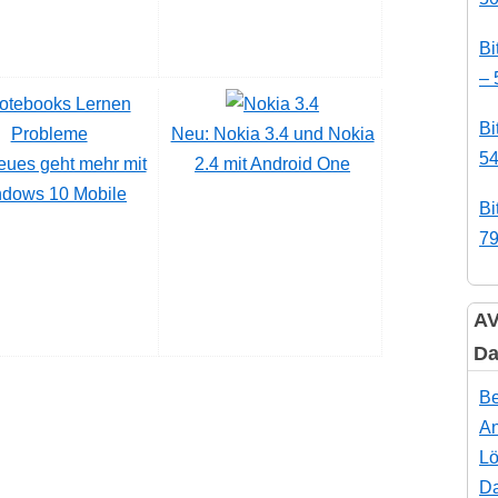
Bi
– 
Bi
Neu: Nokia 3.4 und Nokia
54
eues geht mehr mit
2.4 mit Android One
dows 10 Mobile
Bi
79
AV
Da
Be
An
Lö
Da