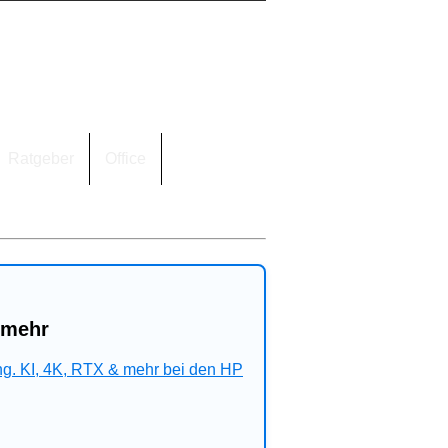
Ratgeber
Office
 mehr
ng. KI, 4K, RTX & mehr bei den HP