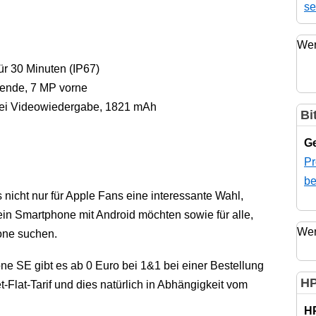
se
Wer
ür 30 Minuten (IP67)
lende, 7 MP vorne
 bei Videowiedergabe, 1821 mAh
Bi
Ge
Pr
be
nicht nur für Apple Fans eine interessante Wahl,
ein Smartphone mit Android möchten sowie für alle,
Wer
one suchen.
e SE gibt es ab 0 Euro bei 1&1 bei einer Bestellung
HP
-Flat-Tarif und dies natürlich in Abhängigkeit vom
H