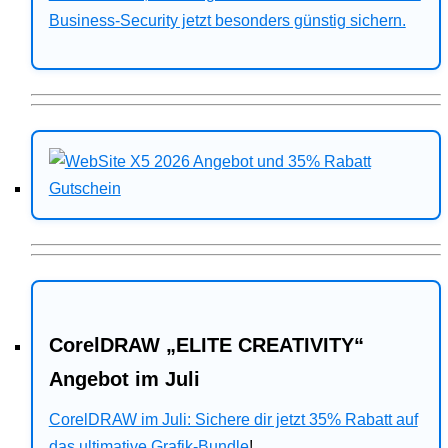
Business-Security jetzt besonders günstig sichern.
CorelDRAW „ELITE CREATIVITY“
Angebot im Juli
CorelDRAW im Juli: Sichere dir jetzt 35% Rabatt auf
das ultimative Grafik-Bundle
!