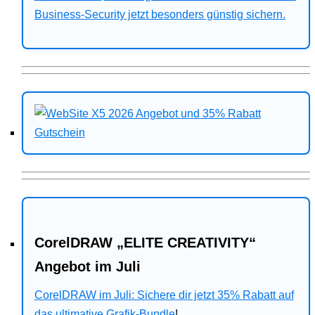
Business-Security jetzt besonders günstig sichern.
CorelDRAW „ELITE CREATIVITY“
Angebot im Juli
CorelDRAW im Juli: Sichere dir jetzt 35% Rabatt auf
das ultimative Grafik-Bundle
!