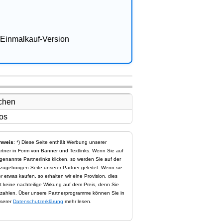
Einmalkauf-Version
nweis
: *) Diese Seite enthält Werbung unserer
rtner in Form von Banner und Textlinks. Wenn Sie auf
genannte Partnerlinks klicken, so werden Sie auf der
zugehörigen Seite unserer Partner geleitet. Wenn sie
er etwas kaufen, so erhalten wir eine Provision, dies
t keine nachteilige Wirkung auf dem Preis, denn Sie
zahlen. Über unsere Partnerprogramme können Sie in
serer
Datenschutzerklärung
mehr lesen.