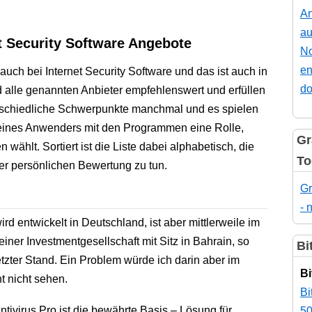
An
au
et Security Software Angebote
No
en
auch bei Internet Security Software und das ist auch in
do
 alle genannten Anbieter empfehlenswert und erfüllen
rschiedliche Schwerpunkte manchmal und es spielen
eines Anwenders mit den Programmen eine Rolle,
Gr
 wählt. Sortiert ist die Liste dabei alphabetisch, die
To
ner persönlichen Bewertung zu tun.
Gr
- 
ird entwickelt in Deutschland, ist aber mittlerweile im
einer Investmentgesellschaft mit Sitz in Bahrain, so
Bi
tzter Stand. Ein Problem würde ich darin aber im
Bi
 nicht sehen.
Bi
ntivirus Pro ist die bewährte Basis – Lösung für
50