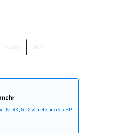
Ratgeber
Office
 mehr
ng. KI, 4K, RTX & mehr bei den HP