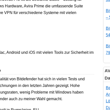
s Hardware, Avira Prime die umfassende Suite
Bi
ive VPN für verschiedene Systeme mit vielen
– 
Bi
54
Bi
, Android und iOS mit vielen Tools zur Sicherheit im
79
e
AV
Da
lität von Bitdefender hat sich in vielen Tests und
chnungen in den letzten Jahren gezeigt. Hohe
Be
ungsraten, wenig Probleme mit Windows haben
An
ender auch zu meiner Wahl gemacht.
Lö
Da
kelt in Rumnänien, EU