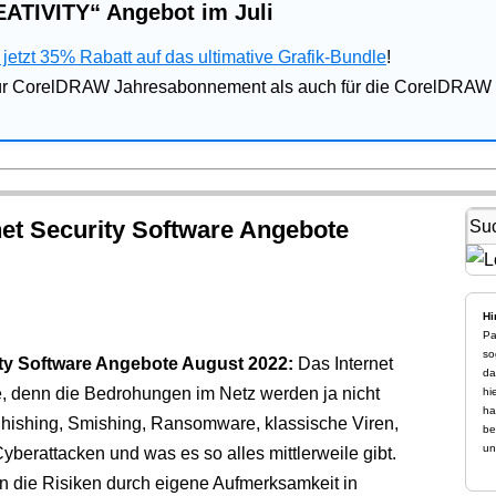
ATIVITY“ Angebot im Juli
jetzt 35% Rabatt auf das ultimative Grafik-Bundle
!
für CorelDRAW Jahresabonnement als auch für die CorelDRAW 
rnet Security Software Angebote
Hi
Pa
so
rity Software Angebote August 2022:
Das Internet
da
je, denn die Bedrohungen im Netz werden ja nicht
hi
ha
hishing, Smishing, Ransomware, klassische Viren,
be
un
yberattacken und was es so alles mittlerweile gibt.
n die Risiken durch eigene Aufmerksamkeit in