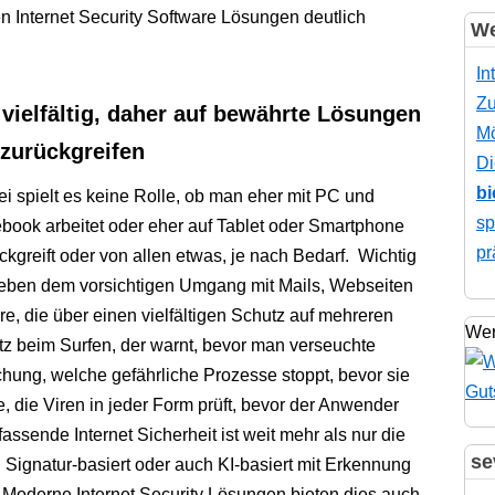
n Internet Security Software Lösungen deutlich
We
In
Zu
vielfältig, daher auf bewährte Lösungen
Mö
 zurückgreifen
Di
bi
i spielt es keine Rolle, ob man eher mit PC und
sp
book arbeitet oder eher auf Tablet oder Smartphone
pr
ckgreift oder von allen etwas, je nach Bedarf. Wichtig
neben dem vorsichtigen Umgang mit Mails, Webseiten
re, die über einen vielfältigen Schutz auf mehreren
Wer
tz beim Surfen, der warnt, bevor man verseuchte
chung, welche gefährliche Prozesse stoppt, bevor sie
, die Viren in jeder Form prüft, bevor der Anwender
ssende Internet Sicherheit ist weit mehr als nur die
se
n Signatur-basiert oder auch KI-basiert mit Erkennung
 Moderne Internet Security Lösungen bieten dies auch