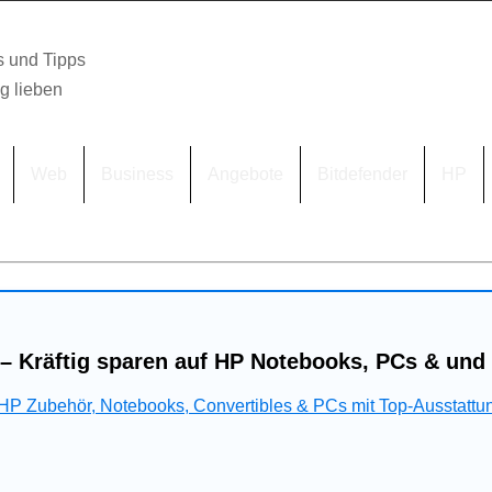
s und Tipps
lg lieben
Web
Business
Angebote
Bitdefender
HP
– Kräftig sparen auf HP Notebooks, PCs & und
 HP Zubehör, Notebooks, Convertibles & PCs mit Top-Ausstattu