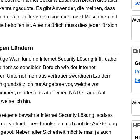
se
rkennungsquote. Es gibt Anwender, die meinen, dass
wenn Fälle auftreten, so sind dies meist Maschinen mit
Wer
e betroffen ist. Aber natürlich muss dies jeder für sich
igen Ländern
Bi
ige Wahl für eine Internet Security Lösung trifft, dabei
Ge
einem so sensiblen Bereich wie der Internet
Pr
igen Unternehmen aus vertrauenswürdigen Ländern
be
uch grundsätzlich nur Angebote vor, welche von
mmen, mindestens aber einen NATO-Land. Auf
weise ich hin.
Wer
 eigene bewährte Internet Security Lösung, sodass
erde, vielmehr beschränke ich mich auf die Aufstellung
HP
ebot. Neben aller Sicherheit möchte man ja auch
H