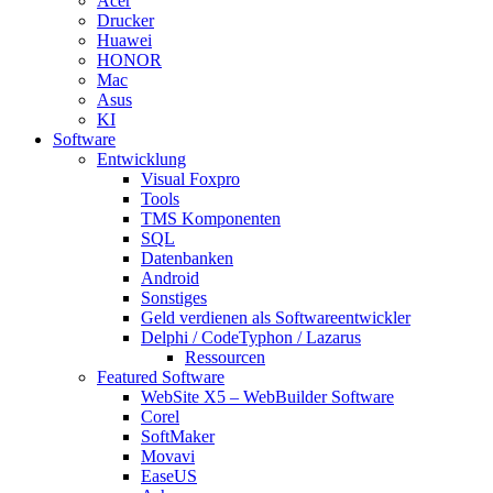
Acer
Drucker
Huawei
HONOR
Mac
Asus
KI
Software
Entwicklung
Visual Foxpro
Tools
TMS Komponenten
SQL
Datenbanken
Android
Sonstiges
Geld verdienen als Softwareentwickler
Delphi / CodeTyphon / Lazarus
Ressourcen
Featured Software
WebSite X5 – WebBuilder Software
Corel
SoftMaker
Movavi
EaseUS