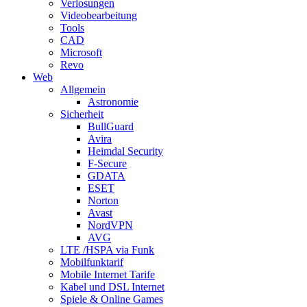
Verlosungen
Videobearbeitung
Tools
CAD
Microsoft
Revo
Web
Allgemein
Astronomie
Sicherheit
BullGuard
Avira
Heimdal Security
F-Secure
GDATA
ESET
Norton
Avast
NordVPN
AVG
LTE /HSPA via Funk
Mobilfunktarif
Mobile Internet Tarife
Kabel und DSL Internet
Spiele & Online Games