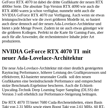
GeForce RTX 4070 ist dabei die dritte Grafikkarte der neuen RTX
4000er Serie. Die absolute Top-Version RTX 4090 wie auch die
RTX 4080 waren ja schon verfügbar, nunmehr steht auch die
NVIDIA GeForce RTX 4070 zur Verfügung. Auch wenn sie etwas
leistungsschwächer wie die zwei größeren Modelle ist, so basiert
auch diese dennoch auf der neuen Ada-Lovelace-Architektur und
bietet s jede Menge Power. Zudem ist sie auch etwas günstiger wie
die größeren Kollegen. Perfekt ist die Karte für Gaming-Fans, aber
auch für alle Anwender, die rechenintensive Inhalte jeder Art
produzieren.
NVIDIA GeForce RTX 4070 TI mit
neuer Ada-Lovelace-Architektur
Die neue Ada-Lovelace-Architektur mit einer deutlich gesteigerten
Raytracing Performance, höherer Leistung des Grafikprozessors und
effektiverer, KI-basierter neuronaler Grafik soll den neuen
Grafikkarten eine beeindruckende Performance und entsprechend
stolze Benchmark-Ergebnisse bescheren. Auch die Echtzeit-
Upscaling-Technik Deep Learning Super Sampling (DLSS) der
Version 3 soll erheblich zur Performance-Steigerung beitragen.
Die RTX 4070 TI bietet 7680 Cuda-Recheneinheiten, einen Basis
Takt von 2,31 MHz sowie einen Boost Takt von 2,61 MHz, 60 RT-