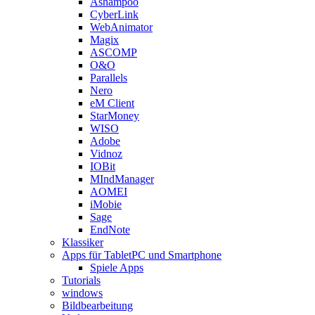
Ashampoo
CyberLink
WebAnimator
Magix
ASCOMP
O&O
Parallels
Nero
eM Client
StarMoney
WISO
Adobe
Vidnoz
IOBit
MIndManager
AOMEI
iMobie
Sage
EndNote
Klassiker
Apps für TabletPC und Smartphone
Spiele Apps
Tutorials
windows
Bildbearbeitung