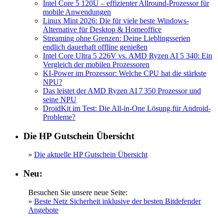
Intel Core 5 120U – effizienter Allround-Prozessor für
mobile Anwendungen
Linux Mint 2026: Die für viele beste Windows-
Alternative für Desktop & Homeoffice
Streaming ohne Grenzen: Deine Lieblingsserien
endlich dauerhaft offline genießen
Intel Core Ultra 5 226V vs. AMD Ryzen AI 5 340: Ein
Vergleich der mobilen Prozessoren
KI-Power im Prozessor: Welche CPU hat die stärkste
NPU?
Das leistet der AMD Ryzen AI 7 350 Prozessor und
seine NPU
DroidKit im Test: Die All-in-One Lösung für Android-
Probleme?
Die HP Gutschein Übersicht
»
Die aktuelle HP Gutschein Übersicht
Neu:
Besuchen Sie unsere neue Seite:
»
Beste Netz Sicherheit inklusive der besten Bitdefender
Angebote