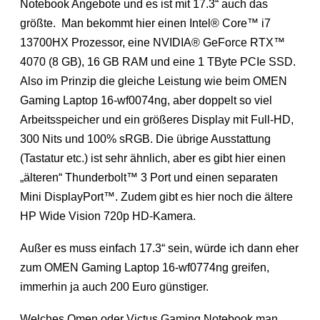
Notebook Angebote und es ist mit 17.3“ auch das
größte. Man bekommt hier einen Intel® Core™ i7
13700HX Prozessor, eine NVIDIA® GeForce RTX™
4070 (8 GB), 16 GB RAM und eine 1 TByte PCIe SSD.
Also im Prinzip die gleiche Leistung wie beim OMEN
Gaming Laptop 16-wf0074ng, aber doppelt so viel
Arbeitsspeicher und ein größeres Display mit Full-HD,
300 Nits und 100% sRGB. Die übrige Ausstattung
(Tastatur etc.) ist sehr ähnlich, aber es gibt hier einen
„älteren“ Thunderbolt™ 3 Port und einen separaten
Mini DisplayPort™. Zudem gibt es hier noch die ältere
HP Wide Vision 720p HD-Kamera.
Außer es muss einfach 17.3“ sein, würde ich dann eher
zum OMEN Gaming Laptop 16-wf0774ng greifen,
immerhin ja auch 200 Euro günstiger.
Welches Omen oder Victus Gaming Notebook man