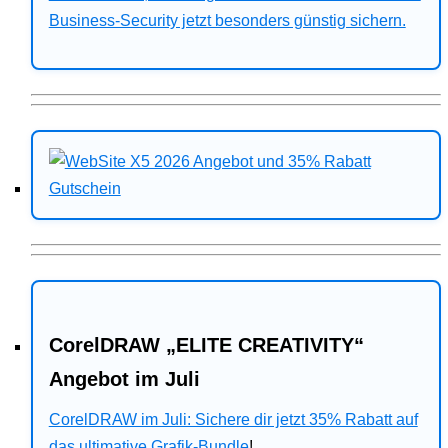
Business-Security jetzt besonders günstig sichern.
CorelDRAW „ELITE CREATIVITY“
Angebot im Juli
CorelDRAW im Juli: Sichere dir jetzt 35% Rabatt auf
das ultimative Grafik-Bundle
!