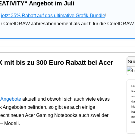
ATIVITY“ Angebot im Juli
jetzt 35% Rabatt auf das ultimative Grafik-Bundle
!
für CorelDRAW Jahresabonnement als auch für die CorelDRAW 
X mit bis zu 300 Euro Rabatt bei Acer
Hi
Pa
so
 Angebote
aktuell und obwohl sich auch viele etwas
da
 Angeboten befinden, so gibt es auch einige
hi
ha
 recht neuen Acer Gaming Notebooks auch zwei der
be
un
 – Modell.