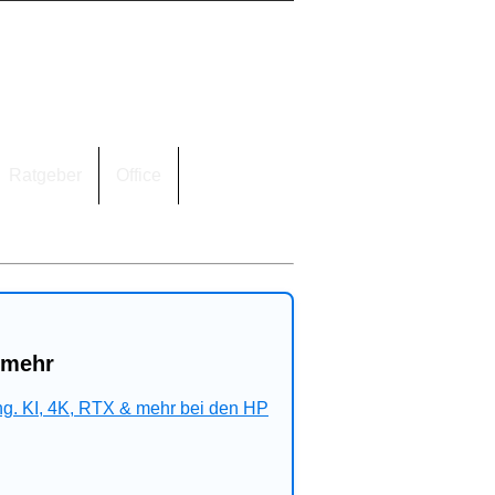
Ratgeber
Office
 mehr
ng. KI, 4K, RTX & mehr bei den HP