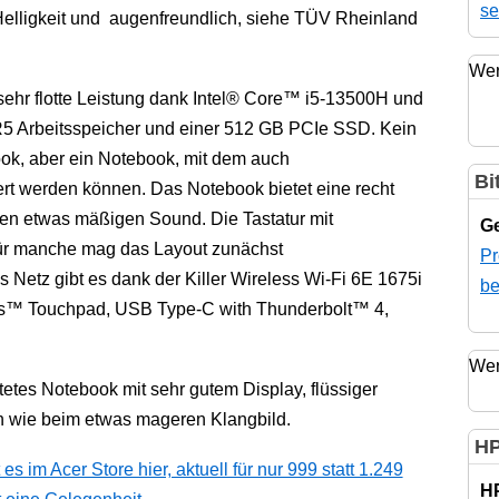
se
Helligkeit und augenfreundlich, siehe TÜV Rheinland
Wer
 sehr flotte Leistung dank Intel® Core™ i5-13500H und
R5 Arbeitsspeicher und einer 512 GB PCIe SSD. Kein
ok, aber ein Notebook, mit dem auch
Bi
rt werden können. Das Notebook bietet eine recht
inen etwas mäßigen Sound. Die Tastatur mit
Ge
r für manche mag das Layout zunächst
Pr
 Netz gibt es dank der Killer Wireless Wi-Fi 6E 1675i
be
ss™ Touchpad, USB Type-C with Thunderbolt™ 4,
Wer
etes Notebook mit sehr gutem Display, flüssiger
n wie beim etwas mageren Klangbild.
HP
 im Acer Store hier, aktuell für nur 999 statt 1.249
H