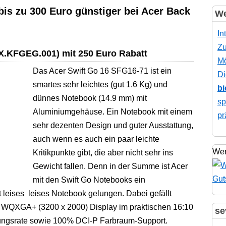
bis zu 300 Euro günstiger bei Acer Back
We
In
Zu
X.KFGEG.001) mit 250 Euro Rabatt
Mö
Das Acer Swift Go 16 SFG16-71 ist ein
Di
smartes sehr leichtes (gut 1.6 Kg) und
bi
dünnes Notebook (14.9 mm) mit
sp
Aluminiumgehäuse. Ein Notebook mit einem
pr
sehr dezenten Design und guter Ausstattung,
auch wenn es auch ein paar leichte
Wer
Kritikpunkte gibt, die aber nicht sehr ins
Gewicht fallen. Denn in der Summe ist Acer
mit den Swift Go Notebooks ein
leises leises Notebook gelungen. Dabei gefällt
 WQXGA+ (3200 x 2000) Display im praktischen 16:10
se
rungsrate sowie 100% DCI-P Farbraum-Support.