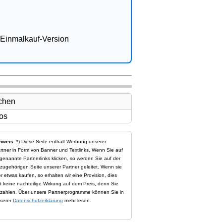
Einmalkauf-Version
nweis
: *) Diese Seite enthält Werbung unserer
rtner in Form von Banner und Textlinks. Wenn Sie auf
genannte Partnerlinks klicken, so werden Sie auf der
zugehörigen Seite unserer Partner geleitet. Wenn sie
er etwas kaufen, so erhalten wir eine Provision, dies
t keine nachteilige Wirkung auf dem Preis, denn Sie
zahlen. Über unsere Partnerprogramme können Sie in
serer
Datenschutzerklärung
mehr lesen.