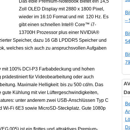
Das edle Premium-Notebook bietet ein 14,5
Zoll OLED Display mit 2880 x 1800 Pixel,
Bi
wieder im 16:10 Format und mit 120 Hz. Es
– 
gibt einen schnellen Intel® Core™ i7-
13700H Prozessor plus einer NVIDIA®
Bi
ierter Speicher, dazu 16 GB LPDDR5 Speicher und
54
ok, welches sich auch zu anspruchsvollen Aufgaben
Bi
79
lay mit 100% DCI-P3 Farbabdeckung und hohen
 prädestiniert für Videobearbeitung oder auch
AV
beitung. Maximale Helligkeit: bis zu 500 cd/m. Das
Da
e gute Kühlung mit vier Lüftergeschwindigkeiten,
 Features: unter anderem zwei USB-Anschlüssen Typ C
Be
d Wi-Fi 6E3 sowie MicroSD-Steckplatz. Gute 1080p
An
Lö
Da
.005) ist ein flottes und attraktives Premium-