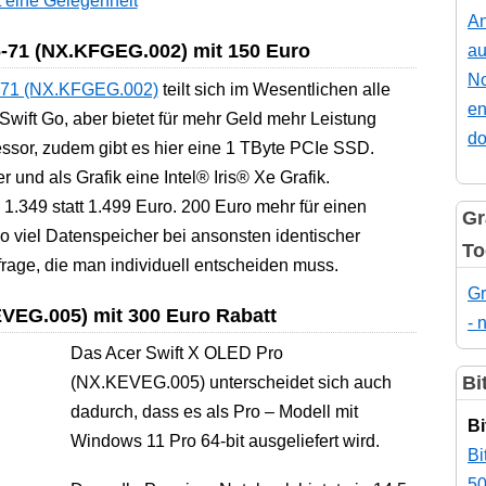
t eine Gelegenheit
An
-71 (NX.KFGEG.002) mit 150 Euro
au
No
-71 (NX.KFGEG.002)
teilt sich im Wesentlichen alle
en
wift Go, aber bietet für mehr Geld mehr Leistung
do
sor, zudem gibt es hier eine 1 TByte PCIe SSD.
 und als Grafik eine Intel® Iris® Xe Grafik.
 1.349 statt 1.499 Euro. 200 Euro mehr für einen
Gr
o viel Datenspeicher bei ansonsten identischer
To
frage, die man individuell entscheiden muss.
Gr
VEG.005) mit 300 Euro Rabatt
- 
Das Acer Swift X OLED Pro
Bi
(NX.KEVEG.005) unterscheidet sich auch
dadurch, dass es als Pro – Modell mit
Bi
Windows 11 Pro 64-bit ausgeliefert wird.
Bi
50