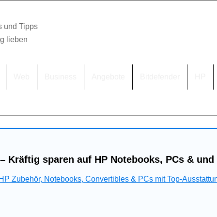
s und Tipps
lg lieben
Web
Business
Angebote
Bitdefender
HP
– Kräftig sparen auf HP Notebooks, PCs & und
 HP Zubehör, Notebooks, Convertibles & PCs mit Top-Ausstattu