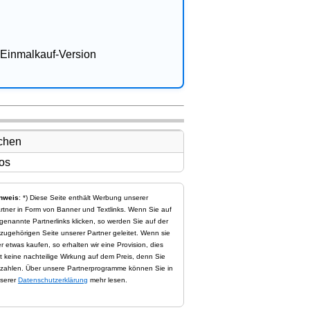
Einmalkauf-Version
nweis
: *) Diese Seite enthält Werbung unserer
rtner in Form von Banner und Textlinks. Wenn Sie auf
genannte Partnerlinks klicken, so werden Sie auf der
zugehörigen Seite unserer Partner geleitet. Wenn sie
er etwas kaufen, so erhalten wir eine Provision, dies
t keine nachteilige Wirkung auf dem Preis, denn Sie
zahlen. Über unsere Partnerprogramme können Sie in
serer
Datenschutzerklärung
mehr lesen.