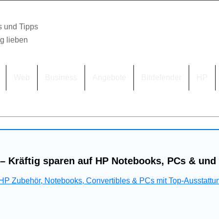
s und Tipps
lg lieben
Web
Business
Angebote
Bitdefender
HP
– Kräftig sparen auf HP Notebooks, PCs & und
 HP Zubehör, Notebooks, Convertibles & PCs mit Top-Ausstattu