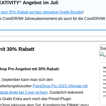
ATIVITY“ Angebot im Juli
jetzt 35% Rabatt auf das ultimative Grafik-Bundle
!
für CorelDRAW Jahresabonnement als auch für die CorelDRAW 
it 30% Rabatt
Hi
hop Pro Angebot mit 30% Rabatt:
Pa
so
. September kann man sich den
da
hi
arbeitungsklassiker
PaintShop Pro 2023 Ultimate mit
ha
att direkt bei Corel sichern
. Zusätzlich bekommt
be
un
s Gratis Extra auch noch das Pinsel-Plugin
eShop inklusive dem Set „Künstlerische Effekte“ dazu.