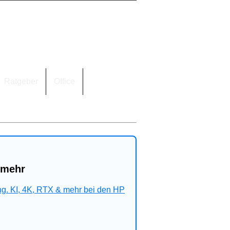
Ratgeber
Office
 mehr
ng. KI, 4K, RTX & mehr bei den HP