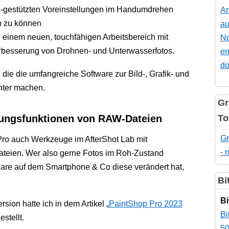
I-gestützten Voreinstellungen im Handumdrehen
An
n zu können
au
 einem neuen, touchfähigen Arbeitsbereich mit
No
rbesserung von Drohnen- und Unterwasserfotos.
en
do
die die umfangreiche Software zur Bild-, Grafik- und
nter machen.
Gr
tungsfunktionen von RAW-Dateien
To
Gr
Pro auch Werkzeuge im AfterShot Lab mit
- 
teien. Wer also gerne Fotos im Roh-Zustand
ware auf dem Smartphone & Co diese verändert hat,
Bi
Bi
sion hatte ich in dem Artikel „
PaintShop Pro 2023
Bi
stellt.
50