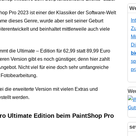
We
op Pro 2023 ist einer der Klassiker der Software-Welt
In
me dieses Genre, wurde aber seit seiner Geburt
Zu
terentwickelt und beinhaltet mittlerweile auch viele
Mö
Di
t die Ultimate – Edition für 62,99 statt 89,99 Euro
bi
eren Version gibt es noch günstiger, denn hier zahlt
sp
ngebot. Nicht viel für eine doch sehr umfangreiche
pr
 Fotobearbeitung.
i die erweiterte Version mit vielen Extras und
Wer
stellt werden.
ro Ultimate Edition beim PaintShop Pro
se