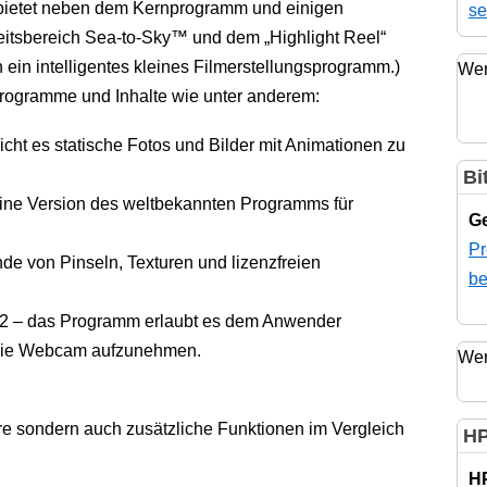
 bietet neben dem Kernprogramm und einigen
se
eitsbereich Sea-to-Sky™ und dem „Highlight Reel“
 ein intelligentes kleines Filmerstellungsprogramm.)
Wer
Programme und Inhalte wie unter anderem:
ht es statische Fotos und Bilder mit Animationen zu
Bi
eine Version des weltbekannten Programms für
Ge
Pr
nde von Pinseln, Texturen und lizenzfreien
be
2 – das Programm erlaubt es dem Anwender
d die Webcam aufzunehmen.
Wer
are sondern auch zusätzliche Funktionen im Vergleich
HP
H