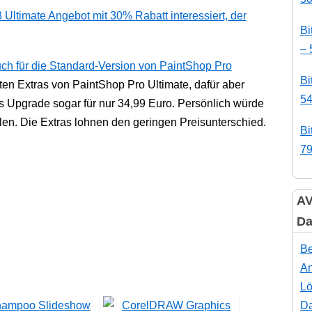
 Ultimate Angebot mit 30% Rabatt interessiert, der
Bi
– 
ch für die Standard-Version von PaintShop Pro
Bi
en Extras von PaintShop Pro Ultimate, dafür aber
54
ls Upgrade sogar für nur 34,99 Euro. Persönlich würde
len. Die Extras lohnen den geringen Preisunterschied.
Bi
79
AV
Da
Be
An
Lö
Da