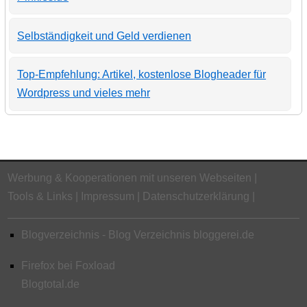
Selbständigkeit und Geld verdienen
Top-Empfehlung: Artikel, kostenlose Blogheader für
Wordpress und vieles mehr
Werbung & Kooperationen mit unseren Webseiten
Tools & Links
Impressum
Datenschutzerklärung
Blogverzeichnis - Blog Verzeichnis bloggerei.de
Firefox bei Foxload
Blogtotal.de