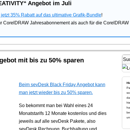
ATIVITY“ Angebot im Juli
jetzt 35% Rabatt auf das ultimative Grafik-Bundle
!
für CorelDRAW Jahresabonnement als auch für die CorelDRAW 
gebot mit bis zu 50% sparen
Hi
Beim sevDesk Black Friday Angebot kann
Pa
man jetzt wieder bis zu 50% sparen.
so
da
hi
So bekommt man bei Wahl eines 24
ha
Monatstarifs 12 Monate kostenlos und dies
be
un
jeweils auf alle sevDesk Pakete, also
sevDesk Rechnung, Buchhaltung und