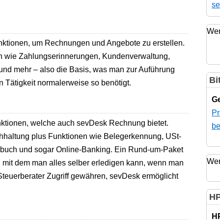
se
Wer
nktionen, um Rechnungen und Angebote zu erstellen.
en wie Zahlungserinnerungen, Kundenverwaltung,
und mehr – also die Basis, was man zur Auführung
Bi
en Tätigkeit normalerweise so benötigt.
Ge
Pr
nktionen, welche auch sevDesk Rechnung bietet.
be
hhaltung plus Funktionen wie Belegerkennung, USt-
uch und sogar Online-Banking. Ein Rund-um-Paket
Wer
n, mit dem man alles selber erledigen kann, wenn man
teuerberater Zugriff gewähren, sevDesk ermöglicht
HP
H