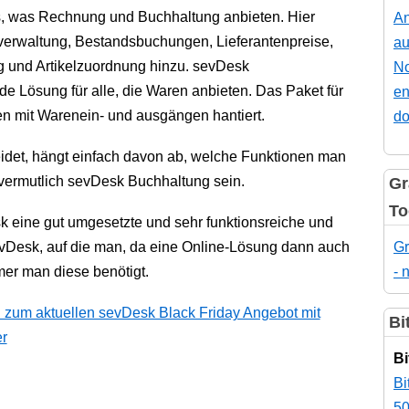
es, was Rechnung und Buchhaltung anbieten. Hier
An
erwaltung, Bestandsbuchungen, Lieferantenpreise,
au
 und Artikelzuordnung hinzu. sevDesk
No
de Lösung für alle, die Waren anbieten. Das Paket für
en
 mit Warenein- und ausgängen hantiert.
do
idet, hängt einfach davon ab, welche Funktionen man
es vermutlich sevDesk Buchhaltung sein.
Gr
To
eine gut umgesetzte und sehr funktionsreiche und
vDesk, auf die man, da eine Online-Lösung dann auch
Gr
mer man diese benötigt.
- 
 zum aktuellen sevDesk Black Friday Angebot mit
Bi
er
Bi
Bi
50