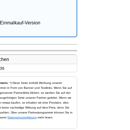
Einmalkauf-Version
nweis
: *) Diese Seite enthält Werbung unserer
rtner in Form von Banner und Textlinks. Wenn Sie auf
genannte Partnerlinks klicken, so werden Sie auf der
zugehörigen Seite unserer Partner geleitet. Wenn sie
er etwas kaufen, so erhalten wir eine Provision, dies
t keine nachteilige Wirkung auf dem Preis, denn Sie
zahlen. Über unsere Partnerprogramme können Sie in
serer
Datenschutzerklärung
mehr lesen.