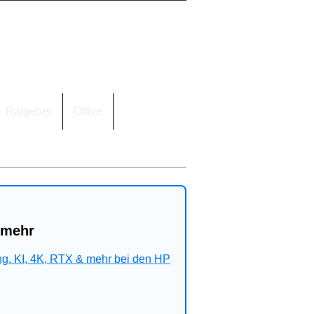
Ratgeber
Office
 mehr
ng. KI, 4K, RTX & mehr bei den HP