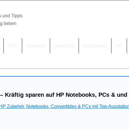
s und Tipps
lg lieben
Web
Business
Angebote
Bitdefender
HP
– Kräftig sparen auf HP Notebooks, PCs & und
 HP Zubehör, Notebooks, Convertibles & PCs mit Top-Ausstattu