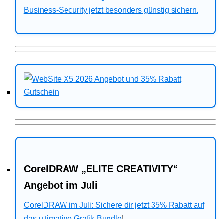
Business-Security jetzt besonders günstig sichern.
CorelDRAW „ELITE CREATIVITY“
Angebot im Juli
CorelDRAW im Juli: Sichere dir jetzt 35% Rabatt auf
das ultimative Grafik-Bundle
!