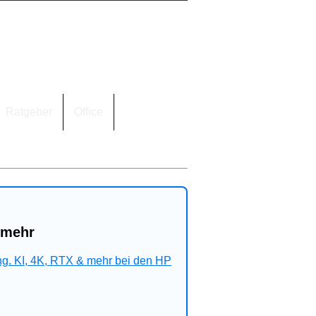
Ratgeber
Office
 mehr
ng. KI, 4K, RTX & mehr bei den HP