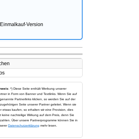
Einmalkauf-Version
nweis
: *) Diese Seite enthält Werbung unserer
rtner in Form von Banner und Textlinks. Wenn Sie auf
genannte Partnerlinks klicken, so werden Sie auf der
zugehörigen Seite unserer Partner geleitet. Wenn sie
er etwas kaufen, so erhalten wir eine Provision, dies
t keine nachteilige Wirkung auf dem Preis, denn Sie
zahlen. Über unsere Partnerprogramme können Sie in
serer
Datenschutzerklärung
mehr lesen.