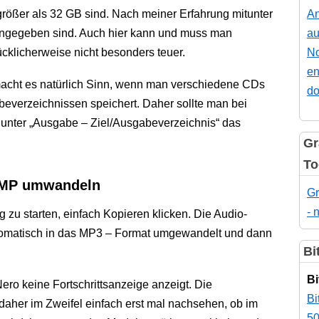
rößer als 32 GB sind. Nach meiner Erfahrung mitunter
An
angegeben sind. Auch hier kann und muss man
au
ücklicherweise nicht besonders teuer.
No
en
macht es natürlich Sinn, wenn man verschiedene CDs
do
everzeichnissen speichert. Daher sollte man bei
 unter „Ausgabe – Ziel/Ausgabeverzeichnis“ das
Gr
To
n MP umwandeln
Gr
- 
zu starten, einfach Kopieren klicken. Die Audio-
tomatisch in das MP3 – Format umgewandelt und dann
Bi
Bi
Nero keine Fortschrittsanzeige anzeigt. Die
Bi
 daher im Zweifel einfach erst mal nachsehen, ob im
50