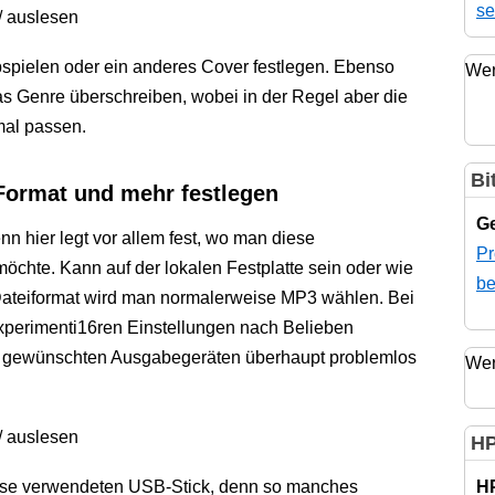
se
bspielen oder ein anderes Cover festlegen. Ebenso
Wer
das Genre überschreiben, wobei in der Regel aber die
mal passen.
Bi
Format und mehr festlegen
Ge
nn hier legt vor allem fest, wo man diese
Pr
öchte. Kann auf der lokalen Festplatte sein oder wie
be
 Dateiformat wird man normalerweise MP3 wählen. Bei
experimenti16ren Einstellungen nach Belieben
n gewünschten Ausgabegeräten überhaupt problemlos
Wer
HP
eise verwendeten USB-Stick, denn so manches
H