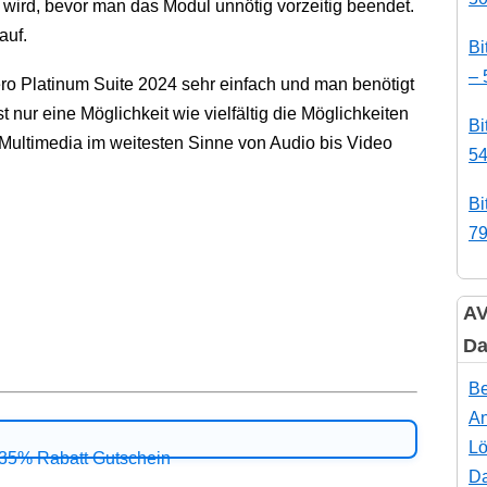
wird, bevor man das Modul unnötig vorzeitig beendet.
auf.
Bi
– 
ero Platinum Suite 2024 sehr einfach und man benötigt
 nur eine Möglichkeit wie vielfältig die Möglichkeiten
Bi
Multimedia im weitesten Sinne von Audio bis Video
54
Bi
79
AV
Da
Be
An
Lö
Da