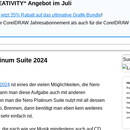
ATIVITY“ Angebot im Juli
jetzt 35% Rabatt auf das ultimative Grafik-Bundle
!
für CorelDRAW Jahresabonnement als auch für die CorelDRAW 
tinum Suite 2024
Hi
 2024
ist eines der vielen Möglichkeiten, die Nero
Pa
h kann man diese Aufgabe auch mit anderen
so
da
man die Nero Platinum Suite nutzt mit all dessen
hi
o, Brennen, dann benötigt man eben kein weiteres
ha
be
ehr einfach ist.
un
, die nach wie vor Musik mindestens auch auf CD