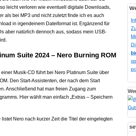
o leicht verloren wie eventuell digitale Downloads,
We
er als bei MP3 und nicht zuletzt finde ich es auch
In
nload in irgendeinem Dateiformat ist. Ergänzend für
Zu
Ds aber natürlich dennoch aus, sodass mein USB-
Mö
ird.
Di
bi
tinum Suite 2024 – Nero Burning ROM
sp
pr
einer Musik-CD führt bei Nero Platinum Suite über
M. Den Start-Assistenten, der nach dem Start
en. Anschließend hat man freien Zugang zum
Wer
ramms. Hier wählt man einfach „Extras – Speichern
istet Nero nach kurzer Zeit die Titel der eingelegten
se