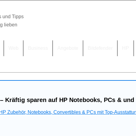
s und Tipps
lg lieben
Web
Business
Angebote
Bitdefender
HP
– Kräftig sparen auf HP Notebooks, PCs & und
 HP Zubehör, Notebooks, Convertibles & PCs mit Top-Ausstattu