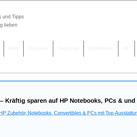
s und Tipps
lg lieben
Web
Business
Angebote
Bitdefender
HP
– Kräftig sparen auf HP Notebooks, PCs & und
 HP Zubehör, Notebooks, Convertibles & PCs mit Top-Ausstattu