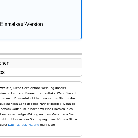
Einmalkauf-Version
nweis
: *) Diese Seite enthält Werbung unserer
rtner in Form von Banner und Textlinks. Wenn Sie auf
genannte Partnerlinks klicken, so werden Sie auf der
zugehörigen Seite unserer Partner geleitet. Wenn sie
er etwas kaufen, so erhalten wir eine Provision, dies
t keine nachteilige Wirkung auf dem Preis, denn Sie
zahlen. Über unsere Partnerprogramme können Sie in
serer
Datenschutzerklärung
mehr lesen.