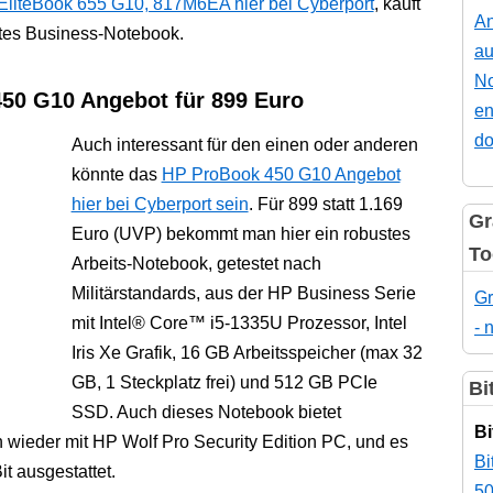
EliteBook 655 G10, 817M6EA hier bei Cyberport
, kauft
An
utes Business-Notebook.
au
No
0 G10 Angebot für 899 Euro
en
do
Auch interessant für den einen oder anderen
könnte das
HP ProBook 450 G10 Angebot
hier bei Cyberport sein
. Für 899 statt 1.169
Gr
Euro (UVP) bekommt man hier ein robustes
To
Arbeits-Notebook, getestet nach
Militärstandards, aus der HP Business Serie
Gr
mit Intel® Core™ i5-1335U Prozessor, Intel
- 
Iris Xe Grafik, 16 GB Arbeitsspeicher (max 32
GB, 1 Steckplatz frei) und 512 GB PCIe
Bi
SSD. Auch dieses Notebook bietet
Bi
 wieder mit HP Wolf Pro Security Edition PC, und es
Bi
t ausgestattet.
50