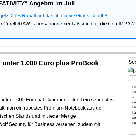
ATIVITY“ Angebot im Juli
jetzt 35% Rabatt auf das ultimative Grafik-Bundle
!
für CorelDRAW Jahresabonnement als auch für die CorelDRAW 
r unter 1.000 Euro plus ProBook
Hi
Pa
so
nter 1.000 Euro hat Cyberport aktuell ein sehr gutes
da
uft man ein robustes Premium-Notebook aus der
hi
ha
ärischen Stands und mit jeder Menge
be
un
Wolf Security für Business versehen, zudem mit