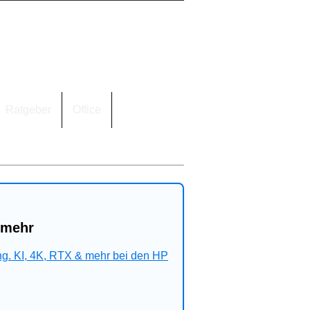
Ratgeber
Office
 mehr
ng. KI, 4K, RTX & mehr bei den HP