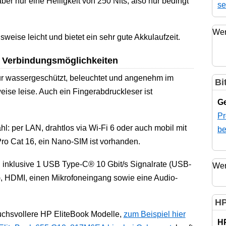
er nur eine Helligkeit von 250 Nits, also nur bedingt
se
Wer
hsweise leicht und bietet ein sehr gute Akkulaufzeit.
e Verbindungsmöglichkeiten
nur wassergeschützt, beleuchtet und angenehm im
Bi
ise leise. Auch ein Fingerabdruckleser ist
Ge
Pr
hl: per LAN, drahtlos via Wi-Fi 6 oder auch mobil mit
be
 Cat 16, ein Nano-SIM ist vorhanden.
 inklusive 1 USB Type-C® 10 Gbit/s Signalrate (USB-
Wer
, HDMI, einen Mikrofoneingang sowie eine Audio-
HP
uchsvollere HP EliteBook Modelle,
zum Beispiel hier
H