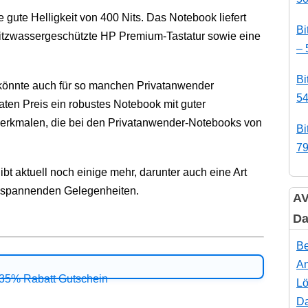
 gute Helligkeit von 400 Nits. Das Notebook liefert
Bi
pritzwassergeschützte HP Premium-Tastatur sowie eine
– 
Bi
önnte auch für so manchen Privatanwender
54
raten Preis ein robustes Notebook mit guter
merkmalen, die bei den Privatanwender-Notebooks von
Bi
79
bt aktuell noch einige mehr, darunter auch eine Art
 spannenden Gelegenheiten.
AV
Da
Be
An
Lö
Da