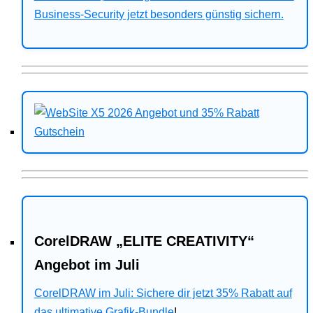
Business-Security jetzt besonders günstig sichern.
CorelDRAW „ELITE CREATIVITY“
Angebot im Juli
CorelDRAW im Juli: Sichere dir jetzt 35% Rabatt auf
das ultimative Grafik-Bundle
!