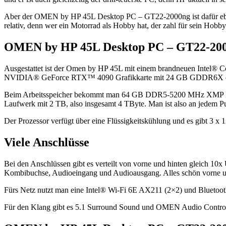
Aber der OMEN by HP 45L Desktop PC – GT22-2000ng ist dafür eben le
relativ, denn wer ein Motorrad als Hobby hat, der zahl für sein Ho
OMEN by HP 45L Desktop PC – GT22-2000
Ausgestattet ist der Omen by HP 45L mit einem brandneuen Intel® C
NVIDIA® GeForce RTX™ 4090 Grafikkarte mit 24 GB GDDR6X dedizi
Beim Arbeitsspeicher bekommt man 64 GB DDR5-5200 MHz XMP RGB
Laufwerk mit 2 TB, also insgesamt 4 TByte. Man ist also an jedem P
Der Prozessor verfügt über eine Flüssigkeitskühlung und es gibt 3 
Viele Anschlüsse
Bei den Anschlüssen gibt es verteilt von vorne und hinten gleich 1
Kombibuchse, Audioeingang und Audioausgang. Alles schön vorne und 
Fürs Netz nutzt man eine Intel® Wi-Fi 6E AX211 (2×2) und Bluetoo
Für den Klang gibt es 5.1 Surround Sound und OMEN Audio Contro