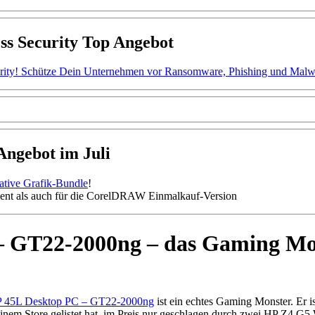
ss Security Top Angebot
ity! Schütze Dein Unternehmen vor Ransomware, Phishing und Malware.
gebot im Juli
mative Grafik-Bundle
!
nt als auch für die CorelDRAW Einmalkauf-Version
 GT22-2000ng – das Gaming Mo
45L Desktop PC – GT22-2000ng
ist ein echtes Gaming Monster. Er is
 seinem Store gelistet hat, im Preis nur geschlagen durch zwei HP Z4 G5