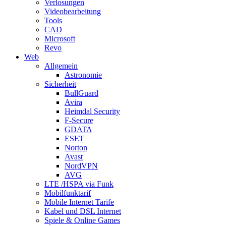
Verlosungen
Videobearbeitung
Tools
CAD
Microsoft
Revo
Web
Allgemein
Astronomie
Sicherheit
BullGuard
Avira
Heimdal Security
F-Secure
GDATA
ESET
Norton
Avast
NordVPN
AVG
LTE /HSPA via Funk
Mobilfunktarif
Mobile Internet Tarife
Kabel und DSL Internet
Spiele & Online Games