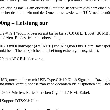
istungsmäßig am obersten Limit und sicher wird dies dem einen oder 
bby sicher deutlich mehr und der Omen muss weder zum TÜV noch benöti
ng – Leistung our
ore™ i9-14900K Prozessor mit bis zu bis zu 6,0 GHz (Boost), 36 MB L
ert. Beides sicher die oberste Lig.
 mit Kühlkörper (4 x 16 GB) von Kingston Fury. Beim Datenspei
unkt beim Thema Speicher und Leistung extrem gut ausgestattet.
x 120 mm ARGB-Lüfter vorne.
0x USB, unter anderem mit USB Type-C® 10 Gbit/s Signalrate. Dazu gib
hinten verteilt, sodass man kabel-technisch viele Optionen hat. Auc
th® 5.3-Wireless-Karte oder eben Gigabit-LAN via Kabel.
l Support DTS:X® Ultra.