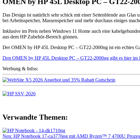
OMEN by HP 45L Desktop PC – GT22-2000
Das Design ist natürlich sehr schick mit einer Seitenblende aus Gl
bei Arbeitsspeicher, Massenspeicher und mehr durchaus einiges mach
Inklusive im Preis neben Windows 11 Home auch eine kabelgebundene
aus dem HP Zubehör-Bereich gönnen.
Der OMEN by HP 45L Desktop PC – GT22-2000ng ist ein echtes Gaming-
Den OMEN by HP 45L Desktop PC – GT22-2000ng gibt es hier im 
Werbung & Infos:
Verwandte Themen:
Neu: HP Notebook 17-ca3776ng mit AMD Ryzen™ 7 4700U Prozesso