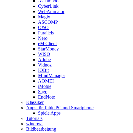
Ashampoo
CyberLink
WebAnimator
Magix
ASCOMP
O&O
Parallels
Nero
eM Client
StarMoney
WISO
Adobe
Vidnoz
IOBit
MIndManager
AOMEI
iMobie
Sage
EndNote
Klassiker
Apps für TabletPC und Smartphone
Spiele Apps
Tutorials
windows
Bildbearbeitung