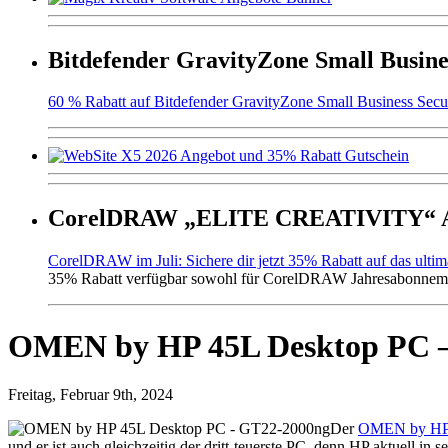
Bitdefender GravityZone Small Busine
60 % Rabatt auf Bitdefender GravityZone Small Business Secur
CorelDRAW „ELITE CREATIVITY“ An
CorelDRAW im Juli: Sichere dir jetzt 35% Rabatt auf das ulti
35% Rabatt verfügbar sowohl für CorelDRAW Jahresabonneme
OMEN by HP 45L Desktop PC –
Freitag, Februar 9th, 2024
Der
OMEN by HP 
und er ist auch gleichzeitig der dritt-teuerste PC, denn HP aktuell in