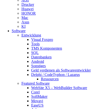
Acer
Drucker
Huawei
HONOR
Mac
Asus
KI
Software
Entwicklung
Visual Foxpro
Tools
TMS Komponenten
SQL
Datenbanken
Android
Sonstiges
Geld verdienen als Softwareentwickler
Delphi / CodeTyphon / Lazarus
Ressourcen
Featured Software
WebSite X5 – WebBuilder Software
Corel
SoftMaker
Movavi
EaseUS