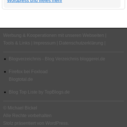
Wordpress und vieles mehr
Werbung & Kooperationen mit unseren Webseiten
Tools & Links
Impressum
Datenschutzerklärung
Blogverzeichnis - Blog Verzeichnis bloggerei.de
Firefox bei Foxload
Blogtotal.de
Blog Top Liste by TopBlogs.de
© Michael Bickel
Alle Rechte vorbehalten
Stolz präsentiert von WordPress.