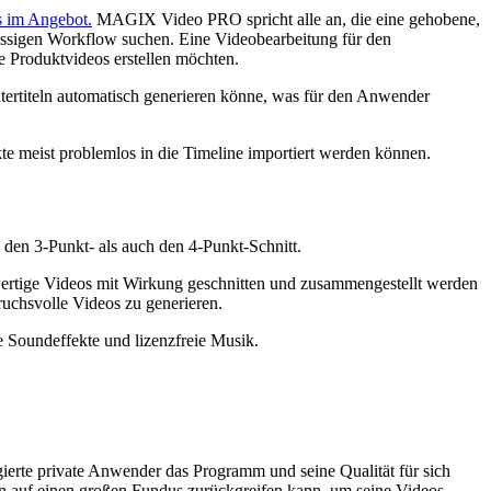
 im Angebot.
MAGIX Video PRO spricht alle an, die eine gehobene,
lüssigen Workflow suchen. Eine Videobearbeitung für den
e Produktvideos erstellen möchten.
titeln automatisch generieren könne, was für den Anwender
 meist problemlos in die Timeline importiert werden können.
 den 3-Punkt- als auch den 4-Punkt-Schnitt.
wertige Videos mit Wirkung geschnitten und zusammengestellt werden
ruchsvolle Videos zu generieren.
 Soundeffekte und lizenzfreie Musik.
erte private Anwender das Programm und seine Qualität für sich
an auf einen großen Fundus zurückgreifen kann, um seine Videos