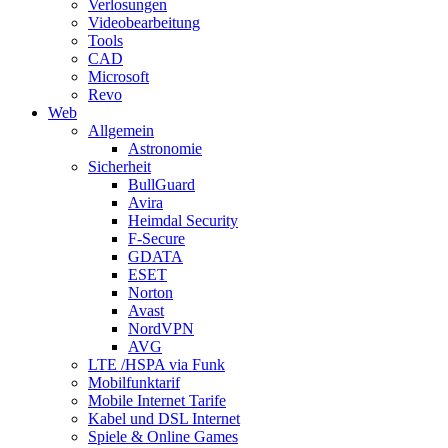
Verlosungen
Videobearbeitung
Tools
CAD
Microsoft
Revo
Web
Allgemein
Astronomie
Sicherheit
BullGuard
Avira
Heimdal Security
F-Secure
GDATA
ESET
Norton
Avast
NordVPN
AVG
LTE /HSPA via Funk
Mobilfunktarif
Mobile Internet Tarife
Kabel und DSL Internet
Spiele & Online Games