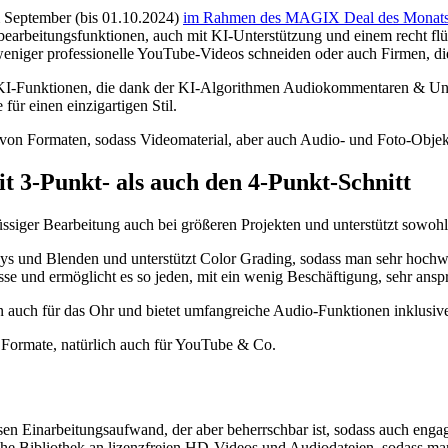
September (bis 01.10.2024)
im Rahmen des MAGIX Deal des Monats
obearbeitungsfunktionen, auch mit KI-Unterstützung und einem recht f
weniger professionelle YouTube-Videos schneiden oder auch Firmen, di
Funktionen, die dank der KI-Algorithmen Audiokommentaren & Unter
für einen einzigartigen Stil.
n Formaten, sodass Videomaterial, aber auch Audio- und Foto-Objekte
3-Punkt- als auch den 4-Punkt-Schnitt
ssiger Bearbeitung auch bei größeren Projekten und unterstützt sowohl
ays und Blenden und unterstützt Color Grading, sodass man sehr hoch
sse und ermöglicht es so jeden, mit ein wenig Beschäftigung, sehr ansp
auch für das Ohr und bietet umfangreiche Audio-Funktionen inklusive
Formate, natürlich auch für YouTube & Co.
Einarbeitungsaufwand, der aber beherrschbar ist, sodass auch engagi
che Bibliothek an lizenzfreien HD-Videos und Audiodateien, sodass m