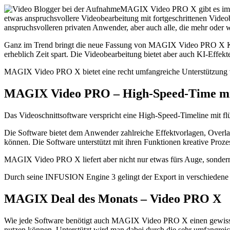
MAGIX Video PRO X gibt es im 
etwas anspruchsvollere Videobearbeitung mit fortgeschrittenen Vide
anspruchsvolleren privaten Anwender, aber auch alle, die mehr oder 
Ganz im Trend bringt die neue Fassung von MAGIX Video PRO X KI-
erheblich Zeit spart. Die Videobearbeitung bietet aber auch KI-Effekte 
MAGIX Video PRO X bietet eine recht umfangreiche Unterstützung vo
MAGIX Video PRO – High-Speed-Time mit 
Das Videoschnittsoftware verspricht eine High-Speed-Timeline mit flü
Die Software bietet dem Anwender zahlreiche Effektvorlagen, Overl
können. Die Software unterstützt mit ihren Funktionen kreative Proze
MAGIX Video PRO X liefert aber nicht nur etwas fürs Auge, sondern 
Durch seine INFUSION Engine 3 gelingt der Export in verschiedene 
MAGIX Deal des Monats – Video PRO X
Wie jede Software benötigt auch MAGIX Video PRO X einen gewissen 
nutzen können. Unterstützt wird man dabei durch die sehr umfangrei