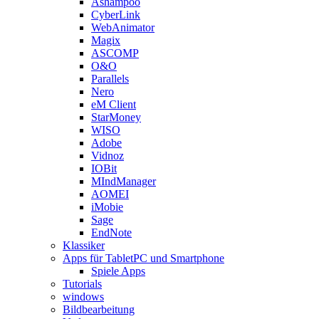
Ashampoo
CyberLink
WebAnimator
Magix
ASCOMP
O&O
Parallels
Nero
eM Client
StarMoney
WISO
Adobe
Vidnoz
IOBit
MIndManager
AOMEI
iMobie
Sage
EndNote
Klassiker
Apps für TabletPC und Smartphone
Spiele Apps
Tutorials
windows
Bildbearbeitung