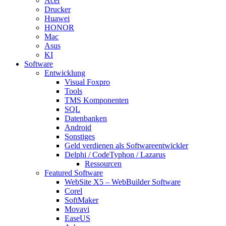
Acer
Drucker
Huawei
HONOR
Mac
Asus
KI
Software
Entwicklung
Visual Foxpro
Tools
TMS Komponenten
SQL
Datenbanken
Android
Sonstiges
Geld verdienen als Softwareentwickler
Delphi / CodeTyphon / Lazarus
Ressourcen
Featured Software
WebSite X5 – WebBuilder Software
Corel
SoftMaker
Movavi
EaseUS