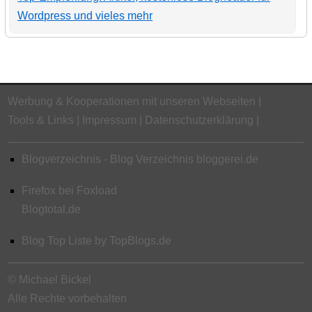
Wordpress und vieles mehr
Werbung & Kooperationen mit unseren Webseiten
Tools & Links
Impressum
Datenschutzerklärung
Blogverzeichnis - Blog Verzeichnis bloggerei.de
Firefox bei Foxload
Blogtotal.de
Blog Top Liste by TopBlogs.de
© Michael Bickel
Alle Rechte vorbehalten