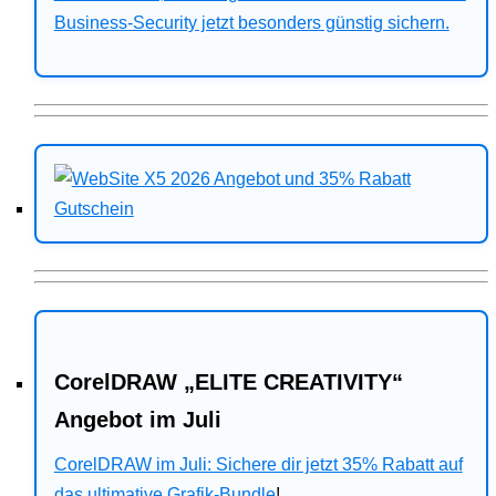
Business-Security jetzt besonders günstig sichern.
CorelDRAW „ELITE CREATIVITY“
Angebot im Juli
CorelDRAW im Juli: Sichere dir jetzt 35% Rabatt auf
das ultimative Grafik-Bundle
!