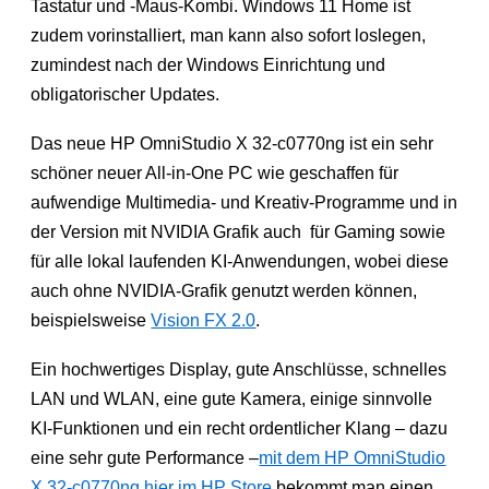
Tastatur und -Maus-Kombi. Windows 11 Home ist
zudem vorinstalliert, man kann also sofort loslegen,
zumindest nach der Windows Einrichtung und
obligatorischer Updates.
Das neue HP OmniStudio X 32-c0770ng ist ein sehr
schöner neuer All-in-One PC wie geschaffen für
aufwendige Multimedia- und Kreativ-Programme und in
der Version mit NVIDIA Grafik auch für Gaming sowie
für alle lokal laufenden KI-Anwendungen, wobei diese
auch ohne NVIDIA-Grafik genutzt werden können,
beispielsweise
Vision FX 2.0
.
Ein hochwertiges Display, gute Anschlüsse, schnelles
LAN und WLAN, eine gute Kamera, einige sinnvolle
KI-Funktionen und ein recht ordentlicher Klang – dazu
eine sehr gute Performance –
mit dem HP OmniStudio
X 32-c0770ng hier im HP Store
bekommt man einen