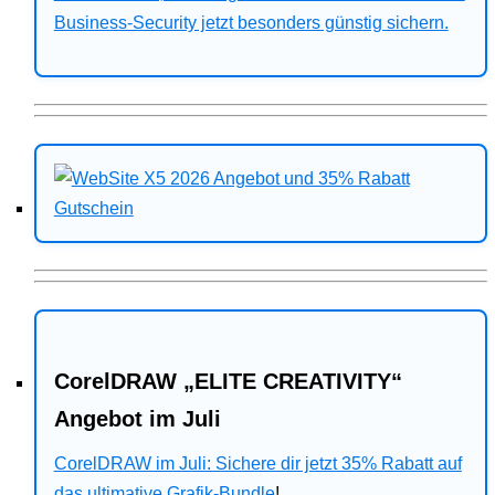
Business-Security jetzt besonders günstig sichern.
CorelDRAW „ELITE CREATIVITY“
Angebot im Juli
CorelDRAW im Juli: Sichere dir jetzt 35% Rabatt auf
das ultimative Grafik-Bundle
!