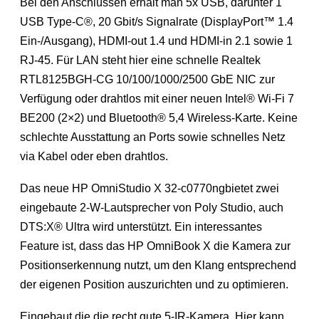
Bei den Anschlüssen erhält man 5x USB, darunter 1
USB Type-C®, 20 Gbit/s Signalrate (DisplayPort™ 1.4
Ein-/Ausgang), HDMI-out 1.4 und HDMI-in 2.1 sowie 1
RJ-45. Für LAN steht hier eine schnelle Realtek
RTL8125BGH-CG 10/100/1000/2500 GbE NIC zur
Verfügung oder drahtlos mit einer neuen Intel® Wi-Fi 7
BE200 (2×2) und Bluetooth® 5,4 Wireless-Karte. Keine
schlechte Ausstattung an Ports sowie schnelles Netz
via Kabel oder eben drahtlos.
Das neue HP OmniStudio X 32-c0770ngbietet zwei
eingebaute 2-W-Lautsprecher von Poly Studio, auch
DTS:X® Ultra wird unterstützt. Ein interessantes
Feature ist, dass das HP OmniBook X die Kamera zur
Positionserkennung nutzt, um den Klang entsprechend
der eigenen Position auszurichten und zu optimieren.
Eingebaut die die recht gute 5-IR-Kamera. Hier kann