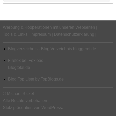
Werbung & Kooperationen mit unseren Webseiten
Tools & Links
Impressum
Datenschutzerklärung
Blogverzeichnis - Blog Verzeichnis bloggerei.de
Firefox bei Foxload
Blogtotal.de
Blog Top Liste by TopBlogs.de
© Michael Bickel
Alle Rechte vorbehalten
Stolz präsentiert von WordPress.