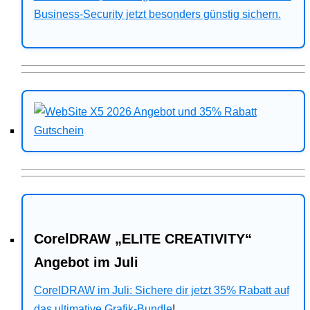
Business-Security jetzt besonders günstig sichern.
CorelDRAW „ELITE CREATIVITY“
Angebot im Juli
CorelDRAW im Juli: Sichere dir jetzt 35% Rabatt auf
das ultimative Grafik-Bundle
!