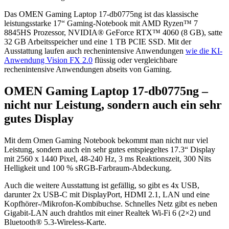
Das OMEN Gaming Laptop 17-db0775ng ist das klassische
leistungsstarke 17“ Gaming-Notebook mit AMD Ryzen™ 7
8845HS Prozessor, NVIDIA® GeForce RTX™ 4060 (8 GB), satte
32 GB Arbeitsspeicher und eine 1 TB PCIE SSD. Mit der
Ausstattung laufen auch rechenintensive Anwendungen
wie die KI-
Anwendung Vision FX 2.0
flüssig oder vergleichbare
rechenintensive Anwendungen abseits von Gaming.
OMEN Gaming Laptop 17-db0775ng –
nicht nur Leistung, sondern auch ein sehr
gutes Display
Mit dem Omen Gaming Notebook bekommt man nicht nur viel
Leistung, sondern auch ein sehr gutes entspiegeltes 17.3“ Display
mit 2560 x 1440 Pixel, 48-240 Hz, 3 ms Reaktionszeit, 300 Nits
Helligkeit und 100 % sRGB-Farbraum-Abdeckung.
Auch die weitere Ausstattung ist gefällig, so gibt es 4x USB,
darunter 2x USB-C mit DisplayPort, HDMI 2.1, LAN und eine
Kopfhörer-/Mikrofon-Kombibuchse. Schnelles Netz gibt es neben
Gigabit-LAN auch drahtlos mit einer Realtek Wi-Fi 6 (2×2) und
Bluetooth® 5.3-Wireless-Karte.