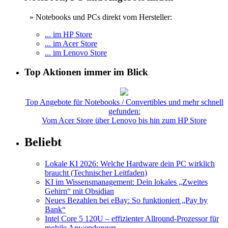
» Notebooks und PCs direkt vom Hersteller:
... im HP Store
... im Acer Store
... im Lenovo Store
Top Aktionen immer im Blick
Top Angebote für Notebooks / Convertibles und mehr schnell
gefunden:
Vom Acer Store über Lenovo bis hin zum HP Store
Beliebt
Lokale KI 2026: Welche Hardware dein PC wirklich
braucht (Technischer Leitfaden)
KI im Wissensmanagement: Dein lokales „Zweites
Gehirn“ mit Obsidian
Neues Bezahlen bei eBay: So funktioniert „Pay by
Bank“
Intel Core 5 120U – effizienter Allround-Prozessor für
mobile Anwendungen