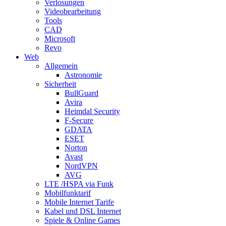
Verlosungen
Videobearbeitung
Tools
CAD
Microsoft
Revo
Web
Allgemein
Astronomie
Sicherheit
BullGuard
Avira
Heimdal Security
F-Secure
GDATA
ESET
Norton
Avast
NordVPN
AVG
LTE /HSPA via Funk
Mobilfunktarif
Mobile Internet Tarife
Kabel und DSL Internet
Spiele & Online Games