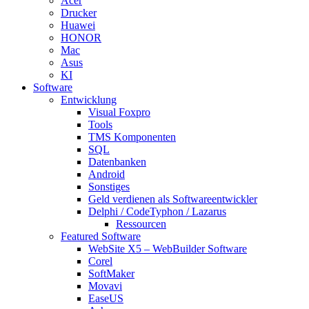
Acer
Drucker
Huawei
HONOR
Mac
Asus
KI
Software
Entwicklung
Visual Foxpro
Tools
TMS Komponenten
SQL
Datenbanken
Android
Sonstiges
Geld verdienen als Softwareentwickler
Delphi / CodeTyphon / Lazarus
Ressourcen
Featured Software
WebSite X5 – WebBuilder Software
Corel
SoftMaker
Movavi
EaseUS