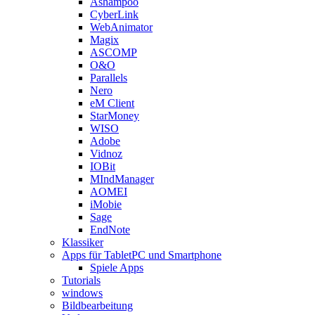
Ashampoo
CyberLink
WebAnimator
Magix
ASCOMP
O&O
Parallels
Nero
eM Client
StarMoney
WISO
Adobe
Vidnoz
IOBit
MIndManager
AOMEI
iMobie
Sage
EndNote
Klassiker
Apps für TabletPC und Smartphone
Spiele Apps
Tutorials
windows
Bildbearbeitung