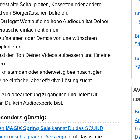
est alte Schallplatten, Kassetten oder andere
d von Störgeräuschen befreien.
Bi
Du legst Wert auf eine hohe Audioqualität Deiner
– 
räusche einfach entfernen.
Bi
-Aufnahmen oder Demos von unerwünschten
54
ptimieren.
t den Ton Deiner Videos aufbessern und für eine
Bi
en.
79
 knisternden oder anderweitig beeinträchtigten
ne einfache, aber effektive Lösung sucht.
AV
Audiobearbeitung zugänglich und liefert Dir
Da
n Du kein Audioexperte bist.
Be
esonders günstig:
An
len
MAGIX Spring Sale
kannst Du das SOUND
Lö
em unschlagbaren Preis ergattern
! Das ist die
Da