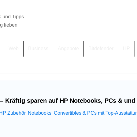
s und Tipps
lg lieben
Web
Business
Angebote
Bitdefender
HP
– Kräftig sparen auf HP Notebooks, PCs & und
 HP Zubehör, Notebooks, Convertibles & PCs mit Top-Ausstattu