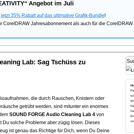
ATIVITY“ Angebot im Juli
jetzt 35% Rabatt auf das ultimative Grafik-Bundle
!
für CorelDRAW Jahresabonnement als auch für die CorelDRAW 
aning Lab: Sag Tschüss zu
Hi
Pa
so
dioaufnahmen, die durch Rauschen, Knistern oder
da
räusche getrübt werden, sind mitunter ein enormes
hi
ha
t dem
SOUND FORGE Audio Cleaning Lab 4
von
be
un
 Du solche Probleme aber zügig lösen. Dieses
ug ist genau das Richtige für Dich, wenn Du Deine