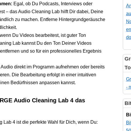
hmen:
Egal, ob Du Podcasts, Interviews oder
An
t – das Audio Cleaning Lab hilft Dir dabei, Deine
au
ändlich zu machen. Entferne Hintergrundgeräusche
No
lichkeit.
en
enn Du Videos bearbeitest, ist guter Ton
do
eaning Lab kannst Du den Ton Deiner Videos
ntfernen und so für ein professionelles Ergebnis
Gr
Audio direkt im Programm aufnehmen oder bereits
To
en. Die Bearbeitung erfolgt in einer intuitiven
Gr
einen Bedürfnissen anpassen kannst.
- 
RGE Audio Cleaning Lab 4 das
Bi
Bi
b 4 ist die perfekte Wahl für Dich, wenn Du:
Bi
50