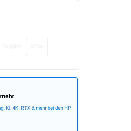
Ratgeber
Office
 mehr
ng. KI, 4K, RTX & mehr bei den HP