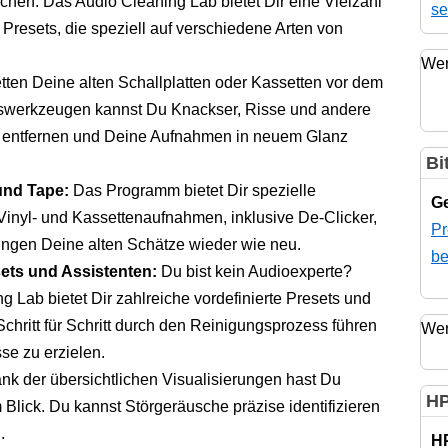
hen. Das Audio Cleaning Lab bietet Dir eine Vielzahl
se
Presets, die speziell auf verschiedene Arten von
Wer
ten Deine alten Schallplatten oder Kassetten vor dem
nswerkzeugen kannst Du Knackser, Risse und andere
n entfernen und Deine Aufnahmen in neuem Glanz
Bi
und Tape:
Das Programm bietet Dir spezielle
Ge
Vinyl- und Kassettenaufnahmen, inklusive De-Clicker,
Pr
ingen Deine alten Schätze wieder wie neu.
be
ets und Assistenten:
Du bist kein Audioexperte?
 Lab bietet Dir zahlreiche vordefinierte Presets und
Schritt für Schritt durch den Reinigungsprozess führen
Wer
se zu erzielen.
k der übersichtlichen Visualisierungen hast Du
HP
lick. Du kannst Störgeräusche präzise identifizieren
.
H