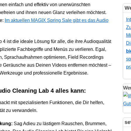
en einfach und effektiv von unerwünschten
We
efreien und ihnen neuen Glanz verleihen möchtest.
In
e:
Im aktuellen MAGIX Spring Sale gibt es das Audio
Zu
Mö
t die ideale Lösung für alle, die ihre Audioqualität
Di
lizierte Fachbegriffe und Menüs zu verlieren. Egal,
bi
eren, Sprachaufnahmen optimieren, Field Recordings
sp
nde Geräusche aus Deinen Videos entfernen möchtest –
pr
e Werkzeuge und professionelle Ergebnisse.
Wer
o Cleaning Lab 4 alles kann:
ckt mit spezialisierten Funktionen, die Dir helfen,
ät zu verwandeln.
se
kung:
Sag Adieu zu lästigem Rauschen, Brummen,