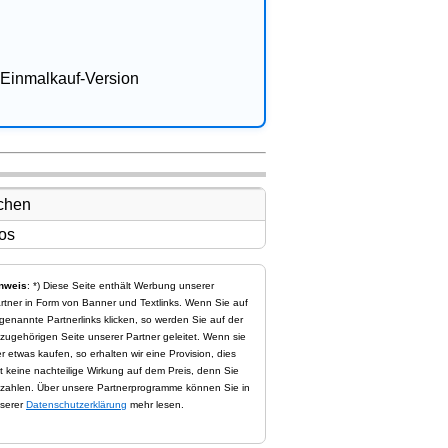
Einmalkauf-Version
nweis
: *) Diese Seite enthält Werbung unserer
rtner in Form von Banner und Textlinks. Wenn Sie auf
genannte Partnerlinks klicken, so werden Sie auf der
zugehörigen Seite unserer Partner geleitet. Wenn sie
er etwas kaufen, so erhalten wir eine Provision, dies
t keine nachteilige Wirkung auf dem Preis, denn Sie
zahlen. Über unsere Partnerprogramme können Sie in
serer
Datenschutzerklärung
mehr lesen.