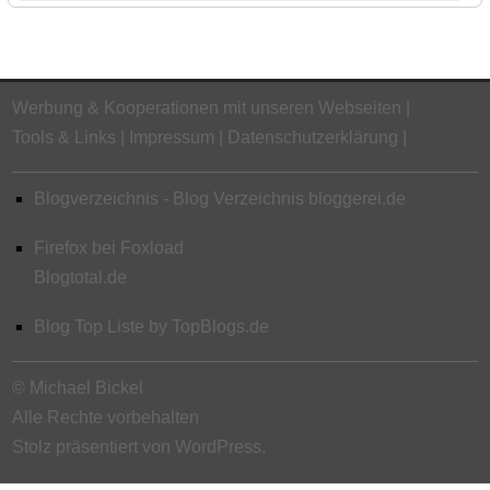
Werbung & Kooperationen mit unseren Webseiten
Tools & Links
Impressum
Datenschutzerklärung
Blogverzeichnis - Blog Verzeichnis bloggerei.de
Firefox bei Foxload
Blogtotal.de
Blog Top Liste by TopBlogs.de
© Michael Bickel
Alle Rechte vorbehalten
Stolz präsentiert von WordPress.