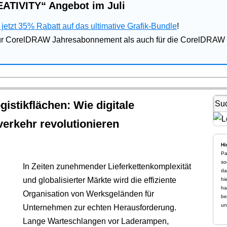
ATIVITY“ Angebot im Juli
jetzt 35% Rabatt auf das ultimative Grafik-Bundle
!
für CorelDRAW Jahresabonnement als auch für die CorelDRAW 
istikflächen: Wie digitale
erkehr revolutionieren
Hi
Pa
so
In Zeiten zunehmender Lieferkettenkomplexität
da
und globalisierter Märkte wird die effiziente
hi
ha
Organisation von Werksgeländen für
be
un
Unternehmen zur echten Herausforderung.
Lange Warteschlangen vor Laderampen,