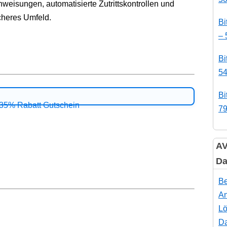
nweisungen, automatisierte Zutrittskontrollen und
cheres Umfeld.
Bi
– 
Bi
54
Bi
79
AV
Da
Be
An
Lö
Da