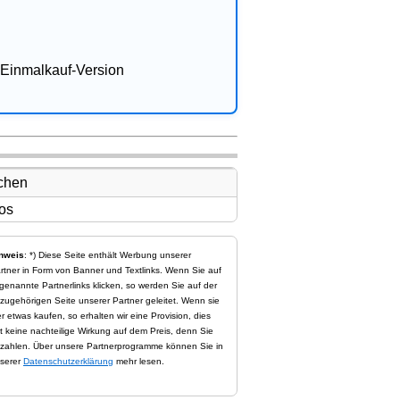
Einmalkauf-Version
nweis
: *) Diese Seite enthält Werbung unserer
rtner in Form von Banner und Textlinks. Wenn Sie auf
genannte Partnerlinks klicken, so werden Sie auf der
zugehörigen Seite unserer Partner geleitet. Wenn sie
er etwas kaufen, so erhalten wir eine Provision, dies
t keine nachteilige Wirkung auf dem Preis, denn Sie
zahlen. Über unsere Partnerprogramme können Sie in
serer
Datenschutzerklärung
mehr lesen.