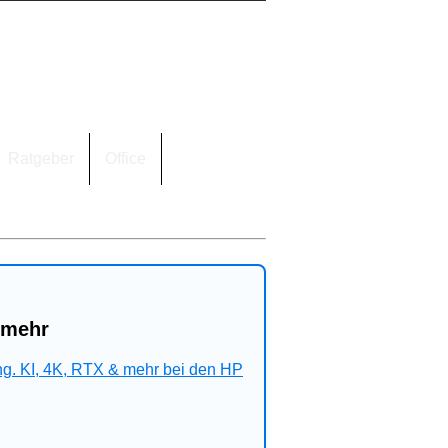
Ratgeber
Office
 mehr
ng. KI, 4K, RTX & mehr bei den HP