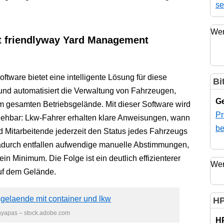
se
Wer
it friendlyway Yard Management
tware bietet eine intelligente Lösung für diese
Bi
 und automatisiert die Verwaltung von Fahrzeugen,
Ge
gesamten Betriebsgelände. Mit dieser Software wird
Pr
ziehbar: Lkw-Fahrer erhalten klare Anweisungen, wann
be
 Mitarbeitende jederzeit den Status jedes Fahrzeugs
adurch entfallen aufwendige manuelle Abstimmungen,
in Minimum. Die Folge ist ein deutlich effizienterer
Wer
auf dem Gelände.
HP
nyapas – stock.adobe.com
H