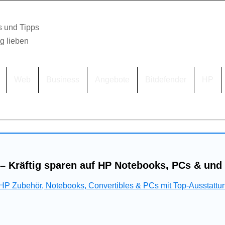
s und Tipps
lg lieben
Web
Business
Angebote
Bitdefender
HP
– Kräftig sparen auf HP Notebooks, PCs & und
 HP Zubehör, Notebooks, Convertibles & PCs mit Top-Ausstattu