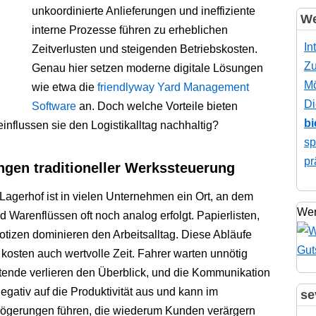
unkoordinierte Anlieferungen und ineffiziente
We
interne Prozesse führen zu erheblichen
In
Zeitverlusten und steigenden Betriebskosten.
Zu
Genau hier setzen moderne digitale Lösungen
Mö
wie etwa die
friendlyway Yard Management
Di
Software
an. Doch welche Vorteile bieten
bi
nflussen sie den Logistikalltag nachhaltig?
sp
pr
ngen traditioneller Werkssteuerung
agerhof ist in vielen Unternehmen ein Ort, an dem
Wer
 Warenflüssen oft noch analog erfolgt. Papierlisten,
tizen dominieren den Arbeitsalltag. Diese Abläufe
n kosten auch wertvolle Zeit. Fahrer warten unnötig
itende verlieren den Überblick, und die Kommunikation
h negativ auf die Produktivität aus und kann im
se
rzögerungen führen, die wiederum Kunden verärgern