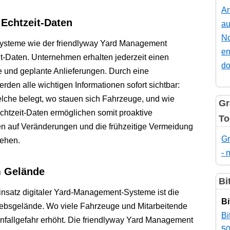
An
 Echtzeit-Daten
au
No
r Systeme wie der friendlyway Yard Management
en
it-Daten. Unternehmen erhalten jederzeit einen
do
le und geplante Anlieferungen. Durch eine
rden alle wichtigen Informationen sofort sichtbar:
lche belegt, wo stauen sich Fahrzeuge, und wie
Gr
htzeit-Daten ermöglichen somit proaktive
To
n auf Veränderungen und die frühzeitige Vermeidung
Gr
tehen.
- 
m Gelände
Bi
Einsatz digitaler Yard-Management-Systeme ist die
Bi
riebsgelände. Wo viele Fahrzeuge und Mitarbeitende
Bi
 Unfallgefahr erhöht. Die friendlyway Yard Management
50