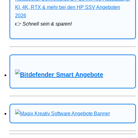
Bitdefender
KI, 4K, RTX & mehr bei den HP SSV Angeboten
2026
HP
👉
Schnell sein & sparen!
Ratgeber
Office