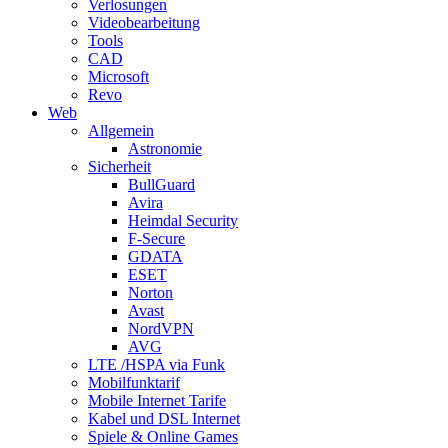
Verlosungen
Videobearbeitung
Tools
CAD
Microsoft
Revo
Web
Allgemein
Astronomie
Sicherheit
BullGuard
Avira
Heimdal Security
F-Secure
GDATA
ESET
Norton
Avast
NordVPN
AVG
LTE /HSPA via Funk
Mobilfunktarif
Mobile Internet Tarife
Kabel und DSL Internet
Spiele & Online Games