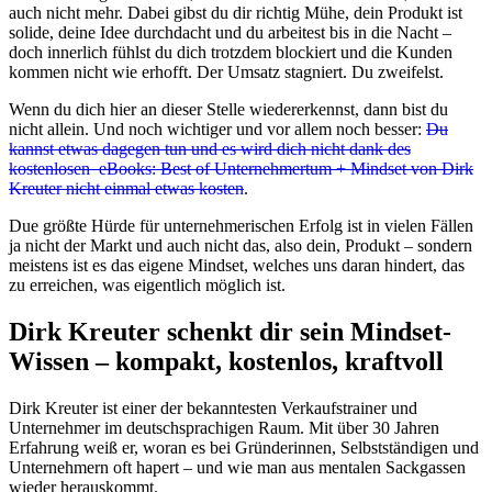
auch nicht mehr. Dabei gibst du dir richtig Mühe, dein Produkt ist
solide, deine Idee durchdacht und du arbeitest bis in die Nacht –
doch innerlich fühlst du dich trotzdem blockiert und die Kunden
kommen nicht wie erhofft. Der Umsatz stagniert. Du zweifelst.
Wenn du dich hier an dieser Stelle wiedererkennst, dann bist du
nicht allein. Und noch wichtiger und vor allem noch besser:
Du
kannst etwas dagegen tun und es wird dich nicht dank des
kostenlosen eBooks: Best of Unternehmertum + Mindset von Dirk
Kreuter nicht einmal etwas kosten
.
Due größte Hürde für unternehmerischen Erfolg ist in vielen Fällen
ja nicht der Markt und auch nicht das, also dein, Produkt – sondern
meistens ist es das eigene Mindset, welches uns daran hindert, das
zu erreichen, was eigentlich möglich ist.
Dirk Kreuter schenkt dir sein Mindset-
Wissen – kompakt, kostenlos, kraftvoll
Dirk Kreuter ist einer der bekanntesten Verkaufstrainer und
Unternehmer im deutschsprachigen Raum. Mit über 30 Jahren
Erfahrung weiß er, woran es bei Gründerinnen, Selbstständigen und
Unternehmern oft hapert – und wie man aus mentalen Sackgassen
wieder herauskommt.