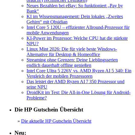
braucht (Technischer Leitfaden)
Neues Bezahlen bei eBay: So funktioniert „Pay by
Bank“
KI im Wissensmanagement: Dein lokales „Zweites
Gehirn“ mit Obsidian
Intel Core 5 120U – effizienter Allround-Prozessor für
mobile Anwendungen
KI-Power im Prozessor: Welche CPU hat die stärkste
NPU?
Linux Mint 2026: Die für viele beste Windows-
Alternative für Desktop & Homeoffice
Streaming ohne Grenzen: Deine Lieblingsserien
endlich dauerhaft offline genießen
Intel Core Ultra 5 226V vs. AMD Ryzen AI 5 340: Ein
Vergleich der mobilen Prozessoren
Das leistet der AMD Ryzen AI 7 350 Prozessor und
seine NPU
DroidKit im Test: Die All-in-One Lösung für Android-
Probleme?
Die HP Gutschein Übersicht
»
Die aktuelle HP Gutschein Übersicht
Neu: