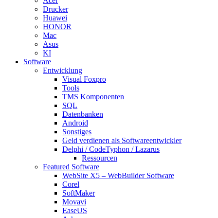
Acer
Drucker
Huawei
HONOR
Mac
Asus
KI
Software
Entwicklung
Visual Foxpro
Tools
TMS Komponenten
SQL
Datenbanken
Android
Sonstiges
Geld verdienen als Softwareentwickler
Delphi / CodeTyphon / Lazarus
Ressourcen
Featured Software
WebSite X5 – WebBuilder Software
Corel
SoftMaker
Movavi
EaseUS