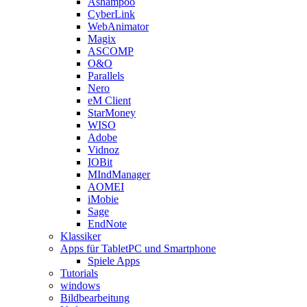
Ashampoo
CyberLink
WebAnimator
Magix
ASCOMP
O&O
Parallels
Nero
eM Client
StarMoney
WISO
Adobe
Vidnoz
IOBit
MIndManager
AOMEI
iMobie
Sage
EndNote
Klassiker
Apps für TabletPC und Smartphone
Spiele Apps
Tutorials
windows
Bildbearbeitung