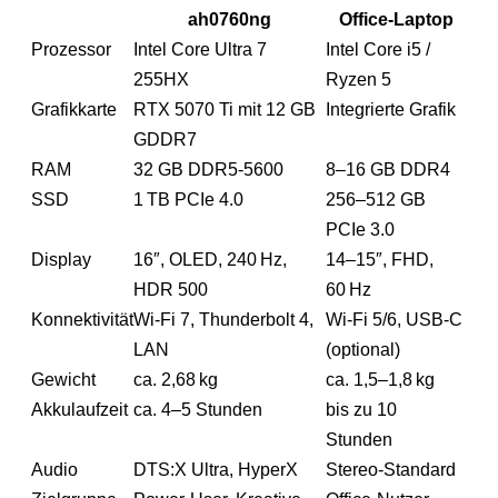
ah0760ng
Office-Laptop
Prozessor
Intel Core Ultra 7
Intel Core i5 /
255HX
Ryzen 5
Grafikkarte
RTX 5070 Ti mit 12 GB
Integrierte Grafik
GDDR7
RAM
32 GB DDR5-5600
8–16 GB DDR4
SSD
1 TB PCIe 4.0
256–512 GB
PCIe 3.0
Display
16″, OLED, 240 Hz,
14–15″, FHD,
HDR 500
60 Hz
Konnektivität
Wi-Fi 7, Thunderbolt 4,
Wi-Fi 5/6, USB-C
LAN
(optional)
Gewicht
ca. 2,68 kg
ca. 1,5–1,8 kg
Akkulaufzeit
ca. 4–5 Stunden
bis zu 10
Stunden
Audio
DTS:X Ultra, HyperX
Stereo-Standard