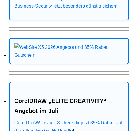
Business-Security jetzt besonders günstig sichern.
CorelDRAW „ELITE CREATIVITY“
Angebot im Juli
CorelDRAW im Juli: Sichere dir jetzt 35% Rabatt auf
das ultimative Grafik-Bundle
!