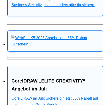
Business-Security jetzt besonders günstig sichern.
CorelDRAW „ELITE CREATIVITY“
Angebot im Juli
CorelDRAW im Juli: Sichere dir jetzt 35% Rabatt auf
das ultimative Grafik-Bundle
!