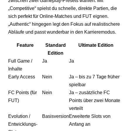
zwischen zwei Gameplay-Presets wählen. Mit
„Competitive“ spielst du schnelle, direkte Partien, die
sich perfekt für Online-Matches und FUT eignen.
„Authentic“ hingegen legt den Fokus auf realistischere
Abläufe und passt wunderbar in den Karrieremodus.
Feature
Standard
Ultimate Edition
Edition
Full Game /
Ja
Ja
Inhalte
Early Access
Nein
Ja – bis zu 7 Tage früher
spielbar
FC Points (für
Nein
Ja – zusätzliche FC
FUT)
Points über zwei Monate
verteilt
Evolution /
Basisversion
Erweiterte Slots von
Entwicklungs-
Anfang an