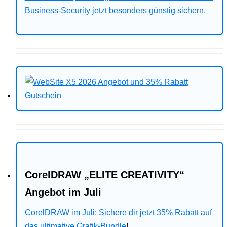
Business-Security jetzt besonders günstig sichern.
CorelDRAW „ELITE CREATIVITY“
Angebot im Juli
CorelDRAW im Juli: Sichere dir jetzt 35% Rabatt auf
das ultimative Grafik-Bundle
!