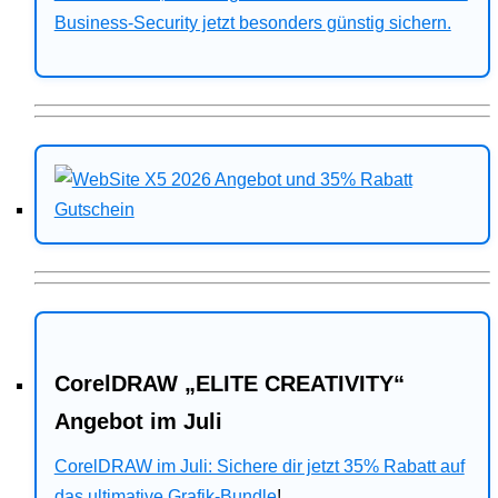
Business-Security jetzt besonders günstig sichern.
CorelDRAW „ELITE CREATIVITY“
Angebot im Juli
CorelDRAW im Juli: Sichere dir jetzt 35% Rabatt auf
das ultimative Grafik-Bundle
!