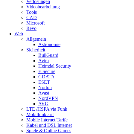
Verlosungen
Videobearbeitung
Tools
CAD
Microsoft
Revo
Web
Allgemein
Astronomie
Sicherheit
BullGuard
Avira
Heimdal Security
F-Secure
GDATA
ESET
Norton
Avast
NordVPN
AVG
LTE /HSPA via Funk
Mobilfunktarif
Mobile Internet Tarife
Kabel und DSL Internet
Spiele & Online Games