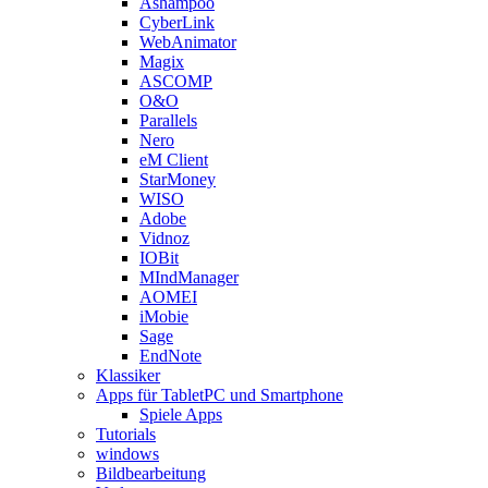
Ashampoo
CyberLink
WebAnimator
Magix
ASCOMP
O&O
Parallels
Nero
eM Client
StarMoney
WISO
Adobe
Vidnoz
IOBit
MIndManager
AOMEI
iMobie
Sage
EndNote
Klassiker
Apps für TabletPC und Smartphone
Spiele Apps
Tutorials
windows
Bildbearbeitung