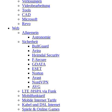
Verlosungen
Videobearbeitung
Tools
CAD
Microsoft
Revo
Web
Allgemein
Astronomie
Sicherheit
BullGuard
Avira
Heimdal Security
F-Secure
GDATA
ESET
Norton
Avast
NordVPN
AVG
LTE /HSPA via Funk
Mobilfunktarif
Mobile Internet Tarife
Kabel und DSL Internet
Spiele & Online Games