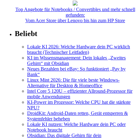
Top Angebote für Notebooks / Convertibles und mehr schnell
gefunden:
Vom Acer Store über Lenovo bis hin zum HP Store
Beliebt
Lokale KI 2026: Welche Hardware dein PC wirklich
braucht (Technischer Leitfaden)
KI im Wissensmanagement: Dein lokales „Zweites
Gehirn“ mit Obsidian
Neues Bezahlen bei eBay: So funktioniert „Pay by
Bank“
Linux Mint 2026: Die für viele beste Windows-
Alternative für Desktop & Homeoffice
Intel Core 5 120U – effizienter Allround-Prozessor für
mobile Anwendungen
KI-Power im Prozessor: Welche CPU hat die stärkste
NPU?
DroidKit: Android-Daten retten, Gerät entsperren &
Systemfehler beheben
Lokale KI nutzen: Welche Hardware dein PC oder
Notebook braucht
Obsidian: Das digitale Gehirn für dein