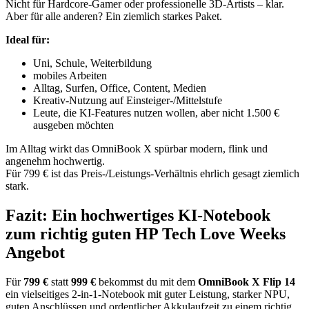
Nicht für Hardcore-Gamer oder professionelle 3D-Artists – klar.
Aber für alle anderen? Ein ziemlich starkes Paket.
Ideal für:
Uni, Schule, Weiterbildung
mobiles Arbeiten
Alltag, Surfen, Office, Content, Medien
Kreativ-Nutzung auf Einsteiger-/Mittelstufe
Leute, die KI-Features nutzen wollen, aber nicht 1.500 €
ausgeben möchten
Im Alltag wirkt das OmniBook X spürbar modern, flink und
angenehm hochwertig.
Für 799 € ist das Preis-/Leistungs-Verhältnis ehrlich gesagt ziemlich
stark.
Fazit: Ein hochwertiges KI-Notebook
zum richtig guten HP Tech Love Weeks
Angebot
Für
799 €
statt
999 €
bekommst du mit dem
OmniBook X Flip 14
ein vielseitiges 2-in-1-Notebook mit guter Leistung, starker NPU,
guten Anschlüssen und ordentlicher Akkulaufzeit zu einem richtig