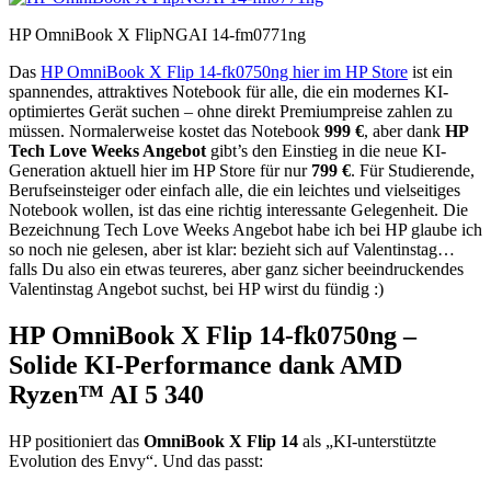
HP OmniBook X FlipNGAI 14-fm0771ng
Das
HP OmniBook X Flip 14-fk0750ng hier im HP Store
ist ein
spannendes, attraktives Notebook für alle, die ein modernes KI-
optimiertes Gerät suchen – ohne direkt Premiumpreise zahlen zu
müssen. Normalerweise kostet das Notebook
999 €
, aber dank
HP
Tech Love Weeks Angebot
gibt’s den Einstieg in die neue KI-
Generation aktuell hier im HP Store für nur
799 €
. Für Studierende,
Berufseinsteiger oder einfach alle, die ein leichtes und vielseitiges
Notebook wollen, ist das eine richtig interessante Gelegenheit. Die
Bezeichnung Tech Love Weeks Angebot habe ich bei HP glaube ich
so noch nie gelesen, aber ist klar: bezieht sich auf Valentinstag…
falls Du also ein etwas teureres, aber ganz sicher beeindruckendes
Valentinstag Angebot suchst, bei HP wirst du fündig :)
HP OmniBook X Flip 14-fk0750ng –
Solide KI-Performance dank AMD
Ryzen™ AI 5 340
HP positioniert das
OmniBook X Flip 14
als „KI-unterstützte
Evolution des Envy“. Und das passt: