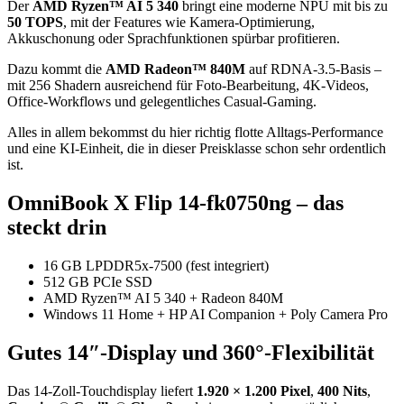
Der
AMD Ryzen™ AI 5 340
bringt eine moderne NPU mit bis zu
50 TOPS
, mit der Features wie Kamera-Optimierung,
Akkuschonung oder Sprachfunktionen spürbar profitieren.
Dazu kommt die
AMD Radeon™ 840M
auf RDNA-3.5-Basis –
mit 256 Shadern ausreichend für Foto-Bearbeitung, 4K-Videos,
Office-Workflows und gelegentliches Casual-Gaming.
Alles in allem bekommst du hier richtig flotte Alltags-Performance
und eine KI-Einheit, die in dieser Preisklasse schon sehr ordentlich
ist.
OmniBook X Flip 14-fk0750ng – das
steckt drin
16 GB LPDDR5x-7500 (fest integriert)
512 GB PCIe SSD
AMD Ryzen™ AI 5 340 + Radeon 840M
Windows 11 Home + HP AI Companion + Poly Camera Pro
Gutes 14″-Display und 360°-Flexibilität
Das 14-Zoll-Touchdisplay liefert
1.920 × 1.200 Pixel
,
400 Nits
,