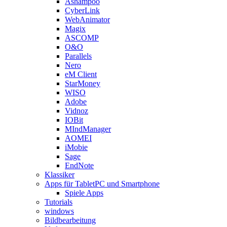
Ashampoo
CyberLink
WebAnimator
Magix
ASCOMP
O&O
Parallels
Nero
eM Client
StarMoney
WISO
Adobe
Vidnoz
IOBit
MIndManager
AOMEI
iMobie
Sage
EndNote
Klassiker
Apps für TabletPC und Smartphone
Spiele Apps
Tutorials
windows
Bildbearbeitung