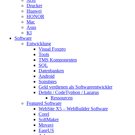
Acer
Drucker
Huawei
HONOR
Mac
Asus
KI
Software
Entwicklung
Visual Foxpro
Tools
TMS Komponenten
SQL
Datenbanken
Android
Sonstiges
Geld verdienen als Softwareentwickler
Delphi / CodeTyphon / Lazarus
Ressourcen
Featured Software
WebSite X5 – WebBuilder Software
Corel
SoftMaker
Movavi
EaseUS