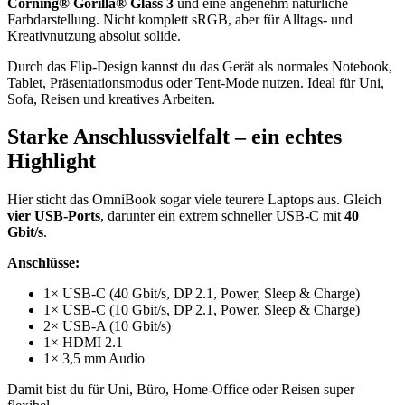
Corning® Gorilla® Glass 3
und eine angenehm natürliche
Farbdarstellung. Nicht komplett sRGB, aber für Alltags- und
Kreativnutzung absolut solide.
Durch das Flip-Design kannst du das Gerät als normales Notebook,
Tablet, Präsentationsmodus oder Tent-Mode nutzen. Ideal für Uni,
Sofa, Reisen und kreatives Arbeiten.
Starke Anschlussvielfalt – ein echtes
Highlight
Hier sticht das OmniBook sogar viele teurere Laptops aus. Gleich
vier USB-Ports
, darunter ein extrem schneller USB-C mit
40
Gbit/s
.
Anschlüsse:
1× USB-C (40 Gbit/s, DP 2.1, Power, Sleep & Charge)
1× USB-C (10 Gbit/s, DP 2.1, Power, Sleep & Charge)
2× USB-A (10 Gbit/s)
1× HDMI 2.1
1× 3,5 mm Audio
Damit bist du für Uni, Büro, Home-Office oder Reisen super