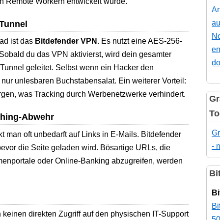
 Remote Workern entwickelt wurde.
An
au
Tunnel
No
ad ist das
Bitdefender VPN
. Es nutzt eine AES-256-
en
Sobald du das VPN aktivierst, wird dein gesamter
do
 Tunnel geleitet. Selbst wenn ein Hacker den
 nur unlesbaren Buchstabensalat. Ein weiterer Vorteil:
rgen, was Tracking durch Werbenetzwerke verhindert.
Gr
To
shing-Abwehr
Gr
t man oft unbedarft auf Links in E-Mails. Bitdefender
- 
bevor die Seite geladen wird. Bösartige URLs, die
rmenportale oder Online-Banking abzugreifen, werden
Bi
Bi
Bi
keinen direkten Zugriff auf den physischen IT-Support
50