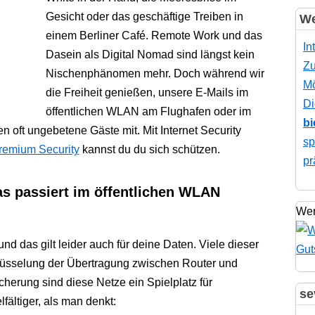
Gesicht oder das geschäftige Treiben in
We
einem Berliner Café. Remote Work und das
In
Dasein als Digital Nomad sind längst kein
Zu
Nischenphänomen mehr. Doch während wir
Mö
die Freiheit genießen, unsere E-Mails im
Di
öffentlichen WLAN am Flughafen oder im
bi
 oft ungebetene Gäste mit. Mit Internet Security
sp
Premium Security
kannst du du sich schützen.
pr
as passiert im öffentlichen WLAN
Wer
und das gilt leider auch für deine Daten. Viele dieser
hlüsselung der Übertragung zwischen Router und
erung sind diese Netze ein Spielplatz für
se
lfältiger, als man denkt: