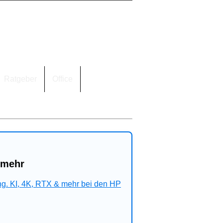
Ratgeber
Office
 mehr
ng. KI, 4K, RTX & mehr bei den HP