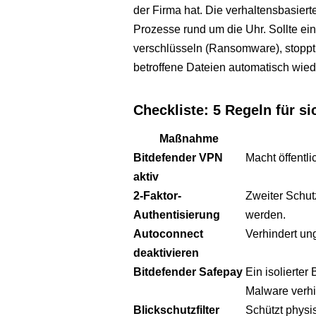
der Firma hat. Die verhaltensbasier
Prozesse rund um die Uhr. Sollte ei
verschlüsseln (Ransomware), stoppt B
betroffene Dateien automatisch wied
Checkliste: 5 Regeln für s
Maßnahme
Bitdefender VPN
Macht öffentl
aktiv
2-Faktor-
Zweiter Schut
Authentisierung
werden.
Autoconnect
Verhindert un
deaktivieren
Bitdefender Safepay
Ein isolierte
Malware verhi
Blickschutzfilter
Schützt physi