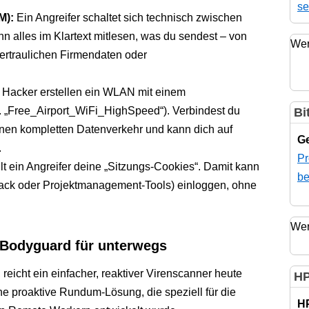
se
M):
Ein Angreifer schaltet sich technisch zwischen
nn alles im Klartext mitlesen, was du sendest – von
Wer
vertraulichen Firmendaten oder
Hacker erstellen ein WLAN mit einem
 „Free_Airport_WiFi_HighSpeed“). Verbindest du
Bi
deinen kompletten Datenverkehr und kann dich auf
Ge
.
Pr
lt ein Angreifer deine „Sitzungs-Cookies“. Damit kann
be
Slack oder Projektmanagement-Tools) einloggen, ohne
Wer
r Bodyguard für unterwegs
 reicht ein einfacher, reaktiver Virenscanner heute
HP
ine proaktive Rundum-Lösung, die speziell für die
H