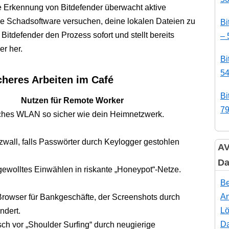
te Erkennung von Bitdefender überwacht aktive
ne Schadsoftware versuchen, deine lokalen Dateien zu
Bi
itdefender den Prozess sofort und stellt bereits
– 
er her.
Bi
54
icheres Arbeiten im Café
Bi
Nutzen für Remote Worker
79
iches WLAN so sicher wie dein Heimnetzwerk.
zwall, falls Passwörter durch Keylogger gestohlen
AV
Da
gewolltes Einwählen in riskante „Honeypot“-Netze.
Be
An
r Browser für Bankgeschäfte, der Screenshots durch
Lö
ndert.
Da
sch vor „Shoulder Surfing“ durch neugierige