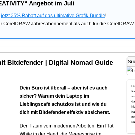
ATIVITY“ Angebot im Juli
jetzt 35% Rabatt auf das ultimative Grafik-Bundle
!
für CorelDRAW Jahresabonnement als auch für die CorelDRAW 
t Bitdefender | Digital Nomad Guide
Hi
Dein Büro ist überall – aber ist es auch
Pa
sicher?
Warum dein Laptop im
so
da
Lieblingscafé schutzlos ist und wie du
hi
dich mit Bitdefender effektiv absicherst.
ha
be
un
Der Traum vom modernen Arbeiten: Ein Flat
White in der Hand, die Meeresbrise im