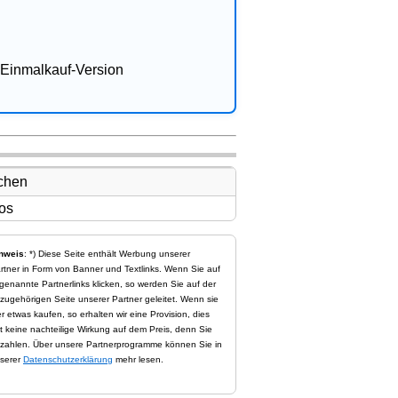
Einmalkauf-Version
nweis
: *) Diese Seite enthält Werbung unserer
rtner in Form von Banner und Textlinks. Wenn Sie auf
genannte Partnerlinks klicken, so werden Sie auf der
zugehörigen Seite unserer Partner geleitet. Wenn sie
er etwas kaufen, so erhalten wir eine Provision, dies
t keine nachteilige Wirkung auf dem Preis, denn Sie
zahlen. Über unsere Partnerprogramme können Sie in
serer
Datenschutzerklärung
mehr lesen.