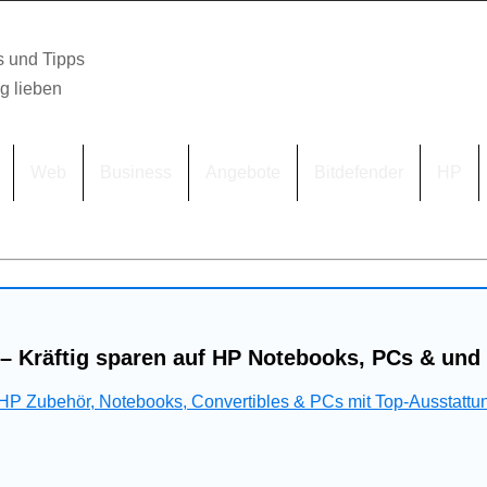
s und Tipps
lg lieben
Web
Business
Angebote
Bitdefender
HP
– Kräftig sparen auf HP Notebooks, PCs & und
 HP Zubehör, Notebooks, Convertibles & PCs mit Top-Ausstattu