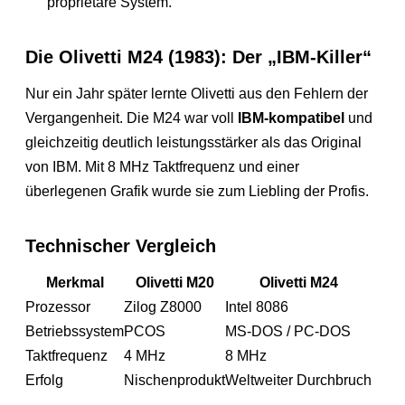
proprietäre System.
Die Olivetti M24 (1983): Der „IBM-Killer“
Nur ein Jahr später lernte Olivetti aus den Fehlern der
Vergangenheit. Die M24 war voll
IBM-kompatibel
und
gleichzeitig deutlich leistungsstärker als das Original
von IBM. Mit 8 MHz Taktfrequenz und einer
überlegenen Grafik wurde sie zum Liebling der Profis.
Technischer Vergleich
Merkmal
Olivetti M20
Olivetti M24
Prozessor
Zilog Z8000
Intel 8086
Betriebssystem
PCOS
MS-DOS / PC-DOS
Taktfrequenz
4 MHz
8 MHz
Erfolg
Nischenprodukt
Weltweiter Durchbruch