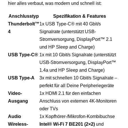
hier alles verbaut, was modern und schnell ist:
Anschlusstyp
Spezifikation & Features
Thunderbolt™
1x USB Type-C® mit 40 Gbit/s
4
Signalrate (unterstützt USB-
Stromversorgung, DisplayPort™ 2.1
und HP Sleep and Charge)
USB Type-C®
1x mit 10 Gbit/s Signalrate (unterstützt
USB-Stromversorgung, DisplayPort™
1.4a und HP Sleep and Charge)
USB Type-A
3x mit schnellen 10 Gbit/s Signalrate –
perfekt für all Deine Peripheriegeräte
Video-
1x HDMI 2.1 für den einfachen
Ausgang
Anschluss von externen 4K-Monitoren
oder TVs
Audio
1x Kopfhörer-/Mikrofon-Kombibuchse
Wireless-
Intel® Wi-Fi 7 BE201 (2×2)
und