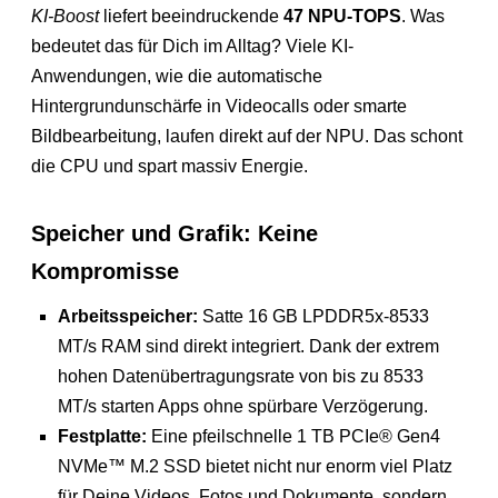
KI-Boost
liefert beeindruckende
47 NPU-TOPS
. Was
bedeutet das für Dich im Alltag? Viele KI-
Anwendungen, wie die automatische
Hintergrundunschärfe in Videocalls oder smarte
Bildbearbeitung, laufen direkt auf der NPU. Das schont
die CPU und spart massiv Energie.
Speicher und Grafik: Keine
Kompromisse
Arbeitsspeicher:
Satte 16 GB LPDDR5x-8533
MT/s RAM sind direkt integriert. Dank der extrem
hohen Datenübertragungsrate von bis zu 8533
MT/s starten Apps ohne spürbare Verzögerung.
Festplatte:
Eine pfeilschnelle 1 TB PCIe® Gen4
NVMe™ M.2 SSD bietet nicht nur enorm viel Platz
für Deine Videos, Fotos und Dokumente, sondern