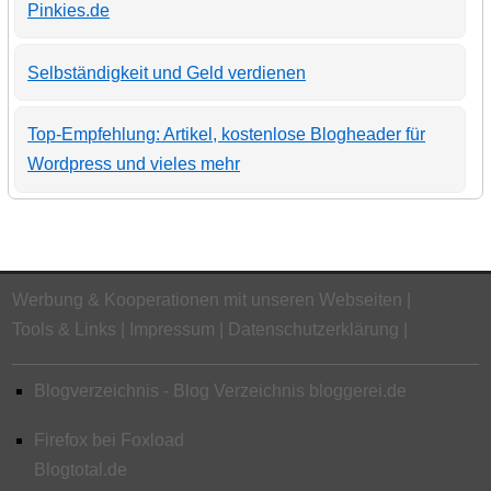
Pinkies.de
Selbständigkeit und Geld verdienen
Top-Empfehlung: Artikel, kostenlose Blogheader für
Wordpress und vieles mehr
Werbung & Kooperationen mit unseren Webseiten
Tools & Links
Impressum
Datenschutzerklärung
Blogverzeichnis - Blog Verzeichnis bloggerei.de
Firefox bei Foxload
Blogtotal.de