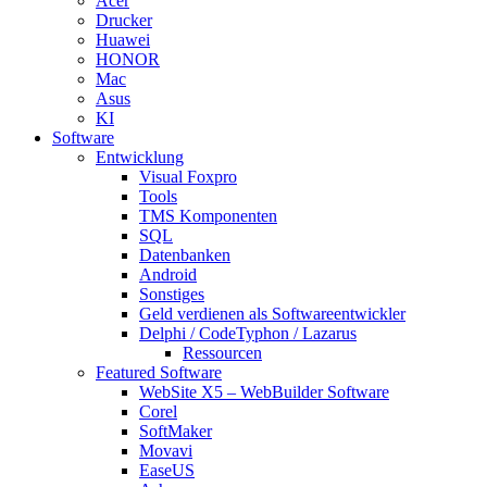
Acer
Drucker
Huawei
HONOR
Mac
Asus
KI
Software
Entwicklung
Visual Foxpro
Tools
TMS Komponenten
SQL
Datenbanken
Android
Sonstiges
Geld verdienen als Softwareentwickler
Delphi / CodeTyphon / Lazarus
Ressourcen
Featured Software
WebSite X5 – WebBuilder Software
Corel
SoftMaker
Movavi
EaseUS