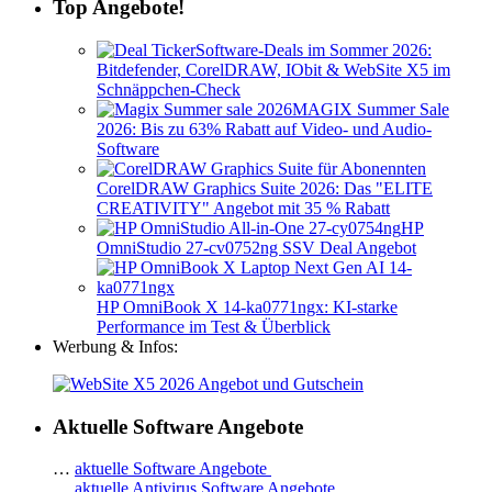
Top Angebote!
Software-Deals im Sommer 2026:
Bitdefender, CorelDRAW, IObit & WebSite X5 im
Schnäppchen-Check
MAGIX Summer Sale
2026: Bis zu 63% Rabatt auf Video- und Audio-
Software
CorelDRAW Graphics Suite 2026: Das "ELITE
CREATIVITY" Angebot mit 35 % Rabatt
HP
OmniStudio 27-cv0752ng SSV Deal Angebot
HP OmniBook X 14-ka0771ngx: KI-starke
Performance im Test & Überblick
Werbung & Infos:
Aktuelle Software Angebote
…
aktuelle Software Angebote
…
aktuelle Antivirus Software Angebote