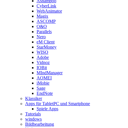
Ashampoo
CyberLink
WebAnimator
Magix
ASCOMP
O&O
Parallels
Nero
eM Client
StarMoney
WISO
Adobe
Vidnoz
IOBit
MIndManager
AOMEI
iMobie
Sage
EndNote
Klassiker
Apps für TabletPC und Smartphone
Spiele Apps
Tutorials
windows
Bildbearbeitung