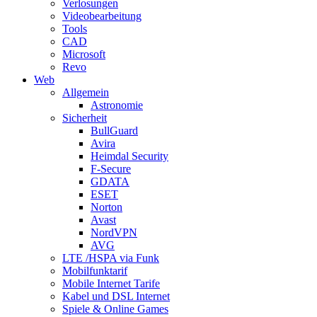
Verlosungen
Videobearbeitung
Tools
CAD
Microsoft
Revo
Web
Allgemein
Astronomie
Sicherheit
BullGuard
Avira
Heimdal Security
F-Secure
GDATA
ESET
Norton
Avast
NordVPN
AVG
LTE /HSPA via Funk
Mobilfunktarif
Mobile Internet Tarife
Kabel und DSL Internet
Spiele & Online Games