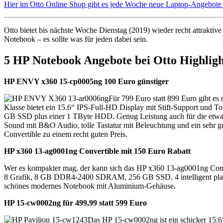
Hier im Otto Online Shop gibt es jede Woche neue Laptop-Angebote
Otto bietet bis nächste Woche Dienstag (2019) wieder recht attra
Notebook – es sollte was für jeden dabei sein.
5 HP Notebook Angebote bei Otto Highligh
HP ENVY x360 15-cp0005ng 100 Euro günstiger
Für 799 Euro statt 899 Euro gibt 
Klasse bietet ein 15.6“ IPS-Full-HD Display mit Stift-Support u
GB SSD plus einer 1 TByte HDD. Genug Leistung auch für die etwas
Sound mit B&O Audio, tolle Tastatur mit Beleuchtung und ein sehr g
Convertible zu einem recht guten Preis.
HP x360 13-ag0001ng Convertible mit 150 Euro Rabatt
Wer es kompakter mag, der kann sich das HP x360 13-ag0001ng Conv
8 Grafik, 8 GB DDR4-2400 SDRAM, 256 GB SSD. 4 intelligent platzi
schönes modernes Notebook mit Aluminium-Gehäuse.
HP 15-cw0002ng für 499,99 statt 599 Euro
Das HP 15-cw0002ng ist ein schicker 15