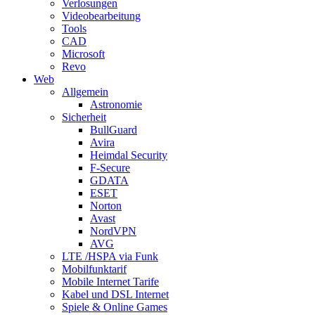
Verlosungen
Videobearbeitung
Tools
CAD
Microsoft
Revo
Web
Allgemein
Astronomie
Sicherheit
BullGuard
Avira
Heimdal Security
F-Secure
GDATA
ESET
Norton
Avast
NordVPN
AVG
LTE /HSPA via Funk
Mobilfunktarif
Mobile Internet Tarife
Kabel und DSL Internet
Spiele & Online Games