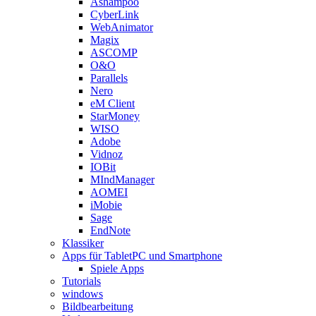
Ashampoo
CyberLink
WebAnimator
Magix
ASCOMP
O&O
Parallels
Nero
eM Client
StarMoney
WISO
Adobe
Vidnoz
IOBit
MIndManager
AOMEI
iMobie
Sage
EndNote
Klassiker
Apps für TabletPC und Smartphone
Spiele Apps
Tutorials
windows
Bildbearbeitung