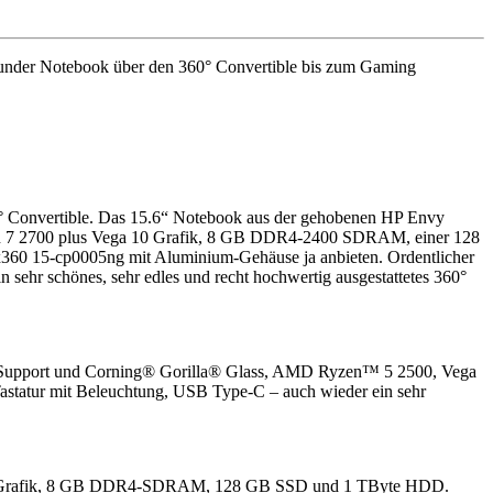
ounder Notebook über den 360° Convertible bis zum Gaming
° Convertible. Das 15.6“ Notebook aus der gehobenen HP Envy
yzen 7 2700 plus Vega 10 Grafik, 8 GB DDR4-2400 SDRAM, einer 128
360 15-cp0005ng mit Aluminium-Gehäuse ja anbieten. Ordentlicher
ehr schönes, sehr edles und recht hochwertig ausgestattetes 360°
ift-Support und Corning® Gorilla® Glass, AMD Ryzen™ 5 2500, Vega
statur mit Beleuchtung, USB Type-C – auch wieder ein sehr
ega 8 Grafik, 8 GB DDR4-SDRAM, 128 GB SSD und 1 TByte HDD.