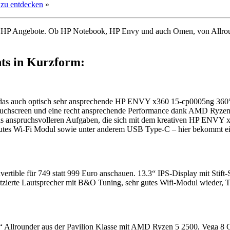
 zu entdecken
»
ktive HP Angebote. Ob HP Notebook, HP Envy und auch Omen, von Allr
ts in Kurzform:
es das auch optisch sehr ansprechende HP ENVY x360 15-cp0005ng 360
nd Touchscreen und eine recht ansprechende Performance dank AMD R
 anspruchsvolleren Aufgaben, die sich mit dem kreativen HP ENVY x
utes Wi-Fi Modul sowie unter anderem USB Type-C – hier bekommt ein s
ertible für 749 statt 999 Euro anschauen. 13.3“ IPS-Display mit St
erte Lautsprecher mit B&O Tuning, sehr gutes Wifi-Modul wieder, Ta
.6“ Allrounder aus der Pavilion Klasse mit AMD Ryzen 5 2500, V