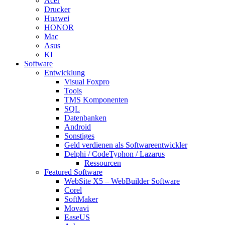
Acer
Drucker
Huawei
HONOR
Mac
Asus
KI
Software
Entwicklung
Visual Foxpro
Tools
TMS Komponenten
SQL
Datenbanken
Android
Sonstiges
Geld verdienen als Softwareentwickler
Delphi / CodeTyphon / Lazarus
Ressourcen
Featured Software
WebSite X5 – WebBuilder Software
Corel
SoftMaker
Movavi
EaseUS