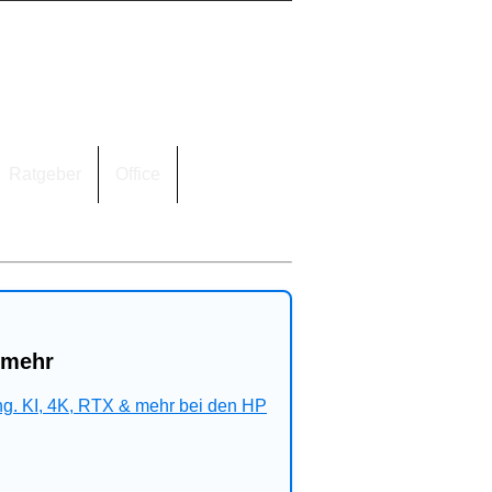
Ratgeber
Office
 mehr
ng. KI, 4K, RTX & mehr bei den HP