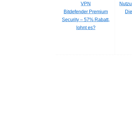
Nutzu
Bitdefender Premium
Die
Security – 57% Rabatt,
lohnt es?