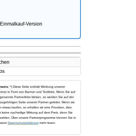
Einmalkauf-Version
nweis
: *) Diese Seite enthält Werbung unserer
rtner in Form von Banner und Textlinks. Wenn Sie auf
genannte Partnerlinks klicken, so werden Sie auf der
zugehörigen Seite unserer Partner geleitet. Wenn sie
er etwas kaufen, so erhalten wir eine Provision, dies
t keine nachteilige Wirkung auf dem Preis, denn Sie
zahlen. Über unsere Partnerprogramme können Sie in
serer
Datenschutzerklärung
mehr lesen.