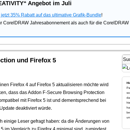
ATIVITY“ Angebot im Juli
jetzt 35% Rabatt auf das ultimative Grafik-Bundle
!
für CorelDRAW Jahresabonnement als auch für die CorelDRAW 
tion und Firefox 5
Hi
nen Firefox 4 auf Firefox 5 aktualisieren möchte wird
Pa
en, dass das Addon F-Secure Browsing Protection
so
da
ompatibel mit Firefox 5 ist und dementsprechend bei
hi
Update deaktiviert würde.
ha
be
un
h einige Leser gefragt haben: da die Änderungen von
 5 im Vergleich zu Firefox 4 minimal sind, zumindest