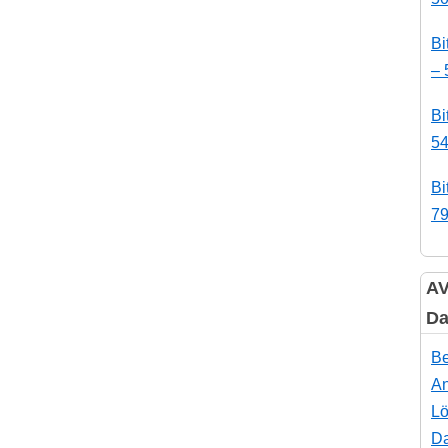
Bi
– 
Bi
54
Bi
79
AV
Da
Be
An
Lö
Da