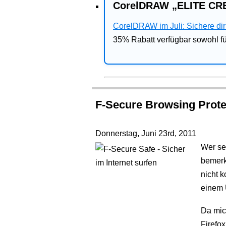
CorelDRAW „ELITE CRE
CorelDRAW im Juli: Sichere dir 
35% Rabatt verfügbar sowohl 
F-Secure Browsing Protec
Donnerstag, Juni 23rd, 2011
Wer sei
bemerk
nicht k
einem 
Da mic
Firefox