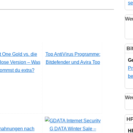
se
Wer
Bi
 One Gold vs. die
Top AntiVirus Programme:
Ge
lose Version – Was
Bitdefender und Avira Top
Pr
ommst du extra?
be
Wer
HP
ahnungen nach
G DATA Winter Sale –
H