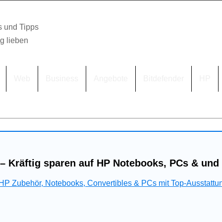
s und Tipps
lg lieben
Web
Business
Angebote
Bitdefender
HP
– Kräftig sparen auf HP Notebooks, PCs & und
 HP Zubehör, Notebooks, Convertibles & PCs mit Top-Ausstattu