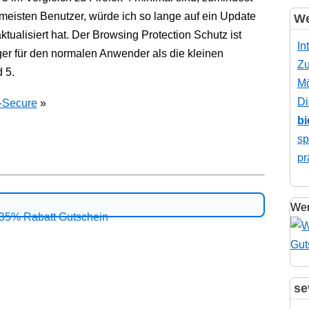
 meisten Benutzer, würde ich so lange auf ein Update
We
tualisiert hat. Der Browsing Protection Schutz ist
In
er für den normalen Anwender als die kleinen
Zu
 5.
Mö
Di
-Secure
»
bi
sp
pr
Wer
se