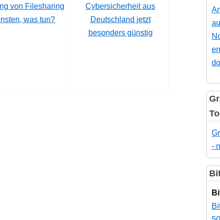
ng von Filesharing
Cybersicherheit aus
An
nsten, was tun?
Deutschland jetzt
au
besonders günstig
No
en
do
Gr
To
Gr
- 
Bi
Bi
Bi
50