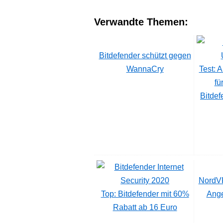
Verwandte Themen:
Bitdefender schützt gegen
WannaCry
Test: 
fü
Bitdef
NordVP
Top: Bitdefender mit 60%
Ange
Rabatt ab 16 Euro