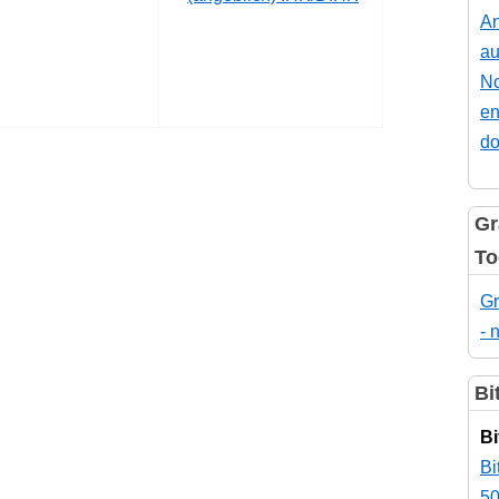
An
au
No
en
do
Gr
To
Gr
- 
Bi
Bi
Bi
50