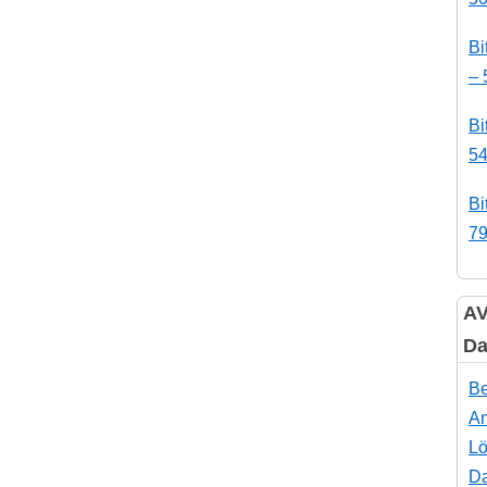
Bi
– 
Bi
54
Bi
79
AV
Da
Be
An
Lö
Da