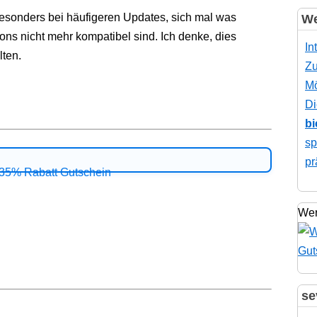
 besonders bei häufigeren Updates, sich mal was
We
dons nicht mehr kompatibel sind. Ich denke, dies
In
lten.
Zu
Mö
Di
bi
sp
pr
Wer
se