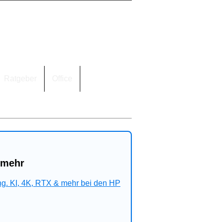
Ratgeber
Office
 mehr
ng. KI, 4K, RTX & mehr bei den HP