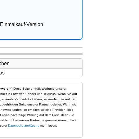
Einmalkauf-Version
nweis
: *) Diese Seite enthält Werbung unserer
rtner in Form von Banner und Textlinks. Wenn Sie auf
genannte Partnerlinks klicken, so werden Sie auf der
zugehörigen Seite unserer Partner geleitet. Wenn sie
er etwas kaufen, so erhalten wir eine Provision, dies
t keine nachteilige Wirkung auf dem Preis, denn Sie
zahlen. Über unsere Partnerprogramme können Sie in
serer
Datenschutzerklärung
mehr lesen.