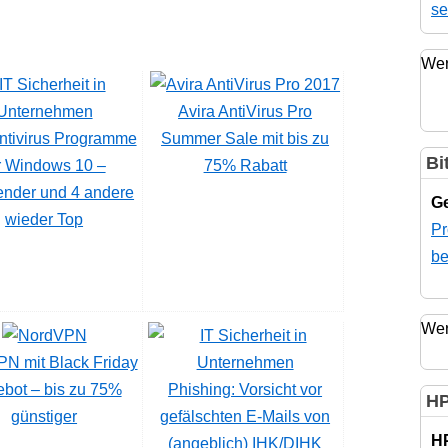
se
Wer
Avira AntiVirus Pro
Antivirus Programme
Summer Sale mit bis zu
Bi
r Windows 10 –
75% Rabatt
ender und 4 andere
Ge
wieder Top
Pr
be
Wer
N mit Black Friday
bot – bis zu 75%
Phishing: Vorsicht vor
HP
günstiger
gefälschten E-Mails von
H
(angeblich) IHK/DIHK