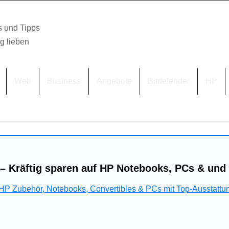
s und Tipps
lg lieben
Web
Business
Angebote
Bitdefender
HP
– Kräftig sparen auf HP Notebooks, PCs & und
 HP Zubehör, Notebooks, Convertibles & PCs mit Top-Ausstattu