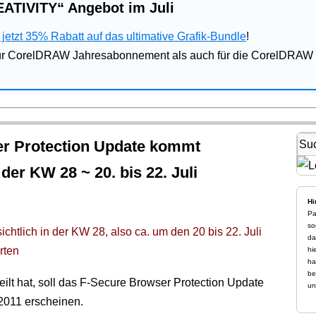
ATIVITY“ Angebot im Juli
jetzt 35% Rabatt auf das ultimative Grafik-Bundle
!
für CorelDRAW Jahresabonnement als auch für die CorelDRAW 
er Protection Update kommt
er KW 28 ~ 20. bis 22. Juli
Hi
Pa
so
chtlich in der KW 28, also ca. um den 20 bis 22. Juli
da
rten
hi
ha
be
ilt hat, soll das F-Secure Browser Protection Update
un
.2011 erscheinen.