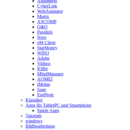
Ashampoo
CyberLink
WebAnimator
Magix
ASCOMP
O&O
Parallels
Nero
eM Client
StarMoney
WISO
Adobe
Vidnoz
IOBit
MIndManager
AOMEI
iMobie
Sage
EndNote
Klassiker
Apps für TabletPC und Smartphone
Spiele Apps
Tutorials
windows
Bildbearbeitung