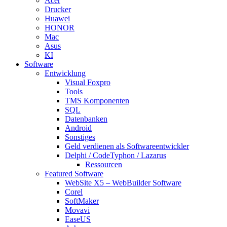
Acer
Drucker
Huawei
HONOR
Mac
Asus
KI
Software
Entwicklung
Visual Foxpro
Tools
TMS Komponenten
SQL
Datenbanken
Android
Sonstiges
Geld verdienen als Softwareentwickler
Delphi / CodeTyphon / Lazarus
Ressourcen
Featured Software
WebSite X5 – WebBuilder Software
Corel
SoftMaker
Movavi
EaseUS