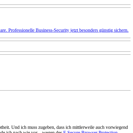
 Professionelle Business-Security jetzt besonders günstig sichern.
theit. Und ich muss zugeben, dass ich mittlerweile auch vorwiegend
ende ich nach wie vor – wegen des
F-Secure Browser Protection