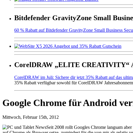
Bitdefender GravityZone Small Busine
60 % Rabatt auf Bitdefender GravityZone Small Business Secur
CorelDRAW „ELITE CREATIVITY“ An
CorelDRAW im Juli: Sichere dir jetzt 35% Rabatt auf das ulti
35% Rabatt verfügbar sowohl für CorelDRAW Jahresabonneme
Google Chrome für Android ver
Mittwoch, Februar 15th, 2012
Seit 2008 rollt Googles Chrome langsam aber 
auf Chrome als Browser setze, zumindest für die von mir als relativ