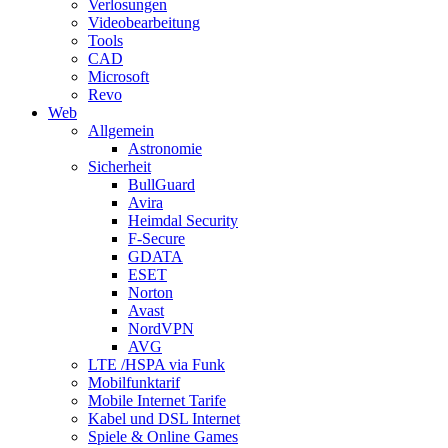
Verlosungen
Videobearbeitung
Tools
CAD
Microsoft
Revo
Web
Allgemein
Astronomie
Sicherheit
BullGuard
Avira
Heimdal Security
F-Secure
GDATA
ESET
Norton
Avast
NordVPN
AVG
LTE /HSPA via Funk
Mobilfunktarif
Mobile Internet Tarife
Kabel und DSL Internet
Spiele & Online Games