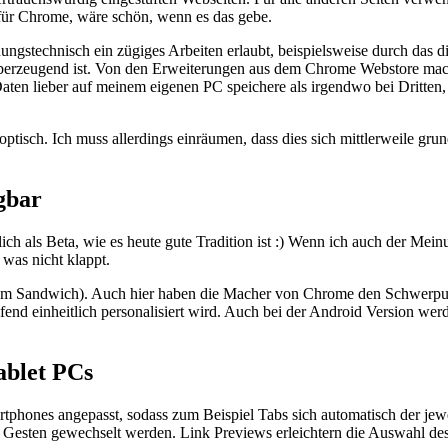
für Chrome, wäre schön, wenn es das gebe.
ungstechnisch ein zügiges Arbeiten erlaubt, beispielsweise durch das
überzeugend ist. Von den Erweiterungen aus dem Chrome Webstore mach
aten lieber auf meinem eigenen PC speichere als irgendwo bei Dritten, C
isch. Ich muss allerdings einräumen, dass dies sich mittlerweile grun
gbar
rlich als Beta, wie es heute gute Tradition ist :) Wenn ich auch der Mein
 was nicht klappt.
eam Sandwich). Auch hier haben die Macher von Chrome den Schwerpun
end einheitlich personalisiert wird. Auch bei der Android Version we
ablet PCs
artphones angepasst, sodass zum Beispiel Tabs sich automatisch der j
s Gesten gewechselt werden. Link Previews erleichtern die Auswahl des