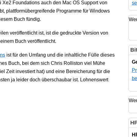
hi Xe2 Foundations auch den Mac OS Support von
se
ebt, plattformübergreifende Programme für Windows
diesem Buch fündig.
Wer
en veröffentlicht ist, ist die gedruckte Version von
einem Buch veröffentlicht.
Bi
ons
ist für den Umfang und die inhaltliche Fülle dieses
Ge
s Buch, bei dem sich Chris Rolliston viel Mühe
Pr
l Zeit investiert hat) und eine Bereicherung für die
be
sten ja leider doch überschaubar ist. Lohnenswert
Wer
HP
H