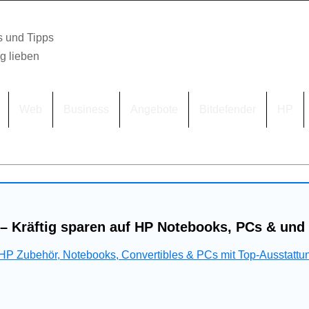
s und Tipps
lg lieben
Web
Business
Angebote
Bitdefender
HP
– Kräftig sparen auf HP Notebooks, PCs & und
 HP Zubehör, Notebooks, Convertibles & PCs mit Top-Ausstattu