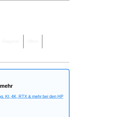
Ratgeber
Office
 mehr
ng. KI, 4K, RTX & mehr bei den HP