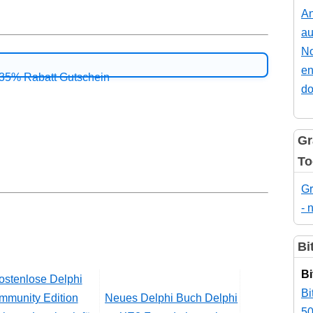
An
au
No
en
do
Gr
To
Gr
- 
Bi
Bi
Bi
Neues Delphi Buch Delphi
50