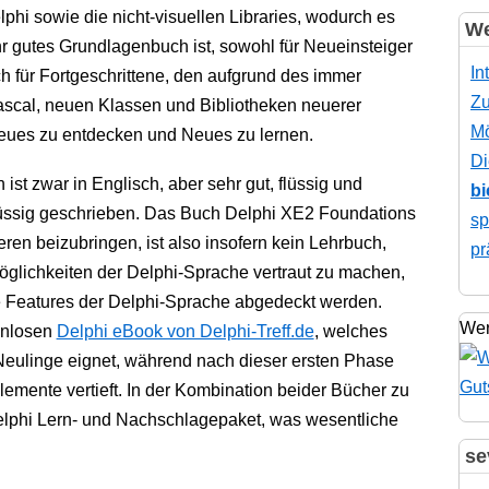
phi sowie die nicht-visuellen Libraries, wodurch es
We
hr gutes Grundlagenbuch ist, sowohl für Neueinsteiger
In
h für Fortgeschrittene, den aufgrund des immer
Zu
cal, neuen Klassen und Bibliotheken neuerer
Mö
 Neues zu entdecken und Neues zu lernen.
Di
ist zwar in Englisch, aber sehr gut, flüssig und
bi
üssig geschrieben. Das Buch Delphi XE2 Foundations
sp
n beizubringen, ist also insofern kein Lehrbuch,
pr
Möglichkeiten der Delphi-Sprache vertraut zu machen,
e Features der Delphi-Sprache abgedeckt werden.
Wer
enlosen
Delphi eBook von Delphi-Treff.de
, welches
Neulinge eignet, während nach dieser ersten Phase
lemente vertieft. In der Kombination beider Bücher zu
lphi Lern- und Nachschlagepaket, was wesentliche
se