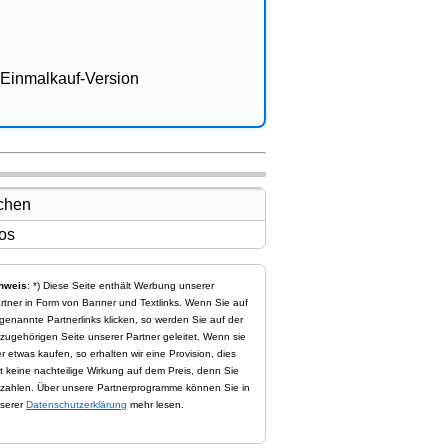
Einmalkauf-Version
nweis
: *) Diese Seite enthält Werbung unserer
rtner in Form von Banner und Textlinks. Wenn Sie auf
genannte Partnerlinks klicken, so werden Sie auf der
zugehörigen Seite unserer Partner geleitet. Wenn sie
er etwas kaufen, so erhalten wir eine Provision, dies
t keine nachteilige Wirkung auf dem Preis, denn Sie
zahlen. Über unsere Partnerprogramme können Sie in
serer
Datenschutzerklärung
mehr lesen.