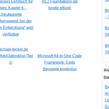
loses Lernbuch für
XE2 Foundations als
phi: Kapitel 6 –
kindle eBook
Bi
„Strukturierte
– 
hensweise bei der
n Entwicklung“ jetzt
Bi
verfügbar
54
Bi
79
dvOutlooklist (Teil
Microsoft All-In-One Code
1)
Framework: Code
Beispiele kostenlos
AV
Da
Be
An
Lö
Da