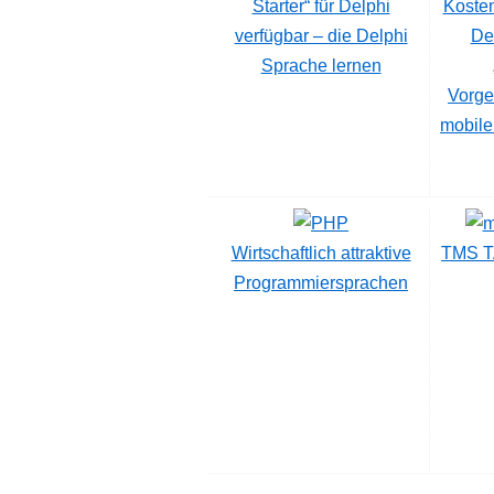
Starter“ für Delphi
Kosten
verfügbar – die Delphi
Del
Sprache lernen
Vorge
mobile
Wirtschaftlich attraktive
TMS TA
Programmiersprachen