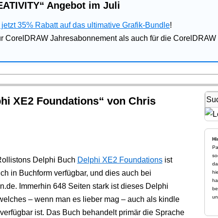
ATIVITY“ Angebot im Juli
jetzt 35% Rabatt auf das ultimative Grafik-Bundle
!
für CorelDRAW Jahresabonnement als auch für die CorelDRAW 
hi XE2 Foundations“ von Chris
Hi
Pa
so
Rollistons Delphi Buch
Delphi XE2 Foundations
ist
da
uch in Buchform verfügbar, und dies auch bei
hi
ha
.de. Immerhin 648 Seiten stark ist dieses Delphi
be
un
welches – wenn man es lieber mag – auch als kindle
verfügbar ist. Das Buch behandelt primär die Sprache