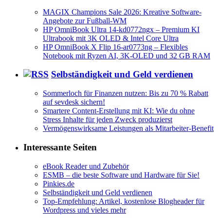
MAGIX Champions Sale 2026: Kreative Software-
Angebote zur Fußball-WM
HP OmniBook Ultra 14-kd0772ngx – Premium KI
Ultrabook mit 3K OLED & Intel Core Ultra
HP OmniBook X Flip 16-ar0773ng – Flexibles
Notebook mit Ryzen AI, 3K-OLED und 32 GB RAM
Selbständigkeit und Geld verdienen
Sommerloch für Finanzen nutzen: Bis zu 70 % Rabatt
auf sevdesk sichern!
Smartere Content-Erstellung mit KI: Wie du ohne
Stress Inhalte für jeden Zweck produzierst
Vermögenswirksame Leistungen als Mitarbeiter-Benefit
Interessante Seiten
eBook Reader und Zubehör
ESMB – die beste Software und Hardware für Sie!
Pinkies.de
Selbständigkeit und Geld verdienen
Top-Empfehlung: Artikel, kostenlose Blogheader für
Wordpress und vieles mehr