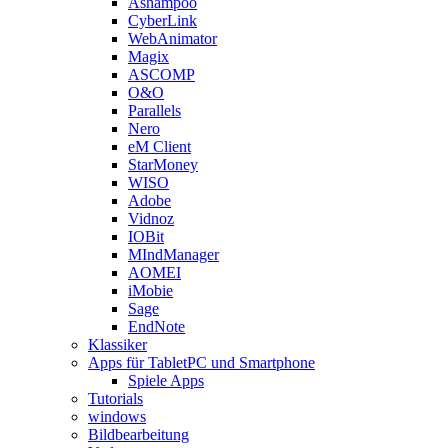
Ashampoo
CyberLink
WebAnimator
Magix
ASCOMP
O&O
Parallels
Nero
eM Client
StarMoney
WISO
Adobe
Vidnoz
IOBit
MIndManager
AOMEI
iMobie
Sage
EndNote
Klassiker
Apps für TabletPC und Smartphone
Spiele Apps
Tutorials
windows
Bildbearbeitung