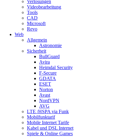
Verlosungen
Videobearbeitung
Tools
CAD
Microsoft
Revo
Web
Allgemein
Astronomie
Sicherheit
BullGuard
Avira
Heimdal Security
F-Secure
GDATA
ESET
Norton
Avast
NordVPN
AVG
LTE /HSPA via Funk
Mobilfunktarif
Mobile Internet Tarife
Kabel und DSL Internet
Spiele & Online Games