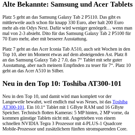
Alte Bekannte: Samsung und Acer Tablets
Platz 5 geht an das Samsung Galaxy Tab 2 P5110. Das gibt es
mittlerweile auch schon für knapp 330 Euro, aber halt 200 Euro
mehr als ein Odys Next. Dafür wird weniger genörgelt… wenn man
mal von 2-3 absieht. Dito für das Samsung Galaxy Tab 2 P5100 für
70 Euro mehr, aber mit besserer Ausstattung.
Platz 7 geht an das Acer Iconia Tab A510, auch seit Wochen in den
Top 10, aber im Moment etwas auf dem absteigenden Ast. Platz 8
an das Samsung Galaxy Tab 2 7.0, das 7“ Tablet mit sehr guter
Ausstattung, aber nach meinem Empfinden zu teuer für 7“. Platz 10
geht an das Acer A510 in Silber.
Neu in den Top 10: Toshiba AT300-101
Neu in den Top 10, und damit wird man komplett vor der
Langeweile bewahrt, weil endlich mal was Neues, ist das
Toshiba
AT300-101
. Ein 10.1“ Tablet mit 1 GByte RAM und 16 GByte
Speicher. Technisch flotten Kameras: 5 MP hinten, 2 MP vorne, da
kommen günstige Tablets nicht mit. Angetrieben von einem
schnellen NVIDIA Tegra 3 Prozessor mit 4-PLUS-1 Quadcore
Mobile-Prozessor und zusätzlichem fünften stromsparenden Core.