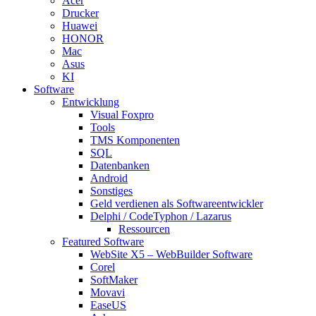
Acer
Drucker
Huawei
HONOR
Mac
Asus
KI
Software
Entwicklung
Visual Foxpro
Tools
TMS Komponenten
SQL
Datenbanken
Android
Sonstiges
Geld verdienen als Softwareentwickler
Delphi / CodeTyphon / Lazarus
Ressourcen
Featured Software
WebSite X5 – WebBuilder Software
Corel
SoftMaker
Movavi
EaseUS