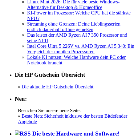
Linux Mint 2026: Die für viele beste Windows-
Alternative für Desktop & Homeoffice
KI-Power im Prozessor: Welche CPU hat die stärkste
NPU?
Streaming ohne Grenzen: Deine Lieblingsserien
endlich dauerhaft offline genießen
Das leistet der AMD Ryzen AI 7 350 Prozessor und
seine NPU
Intel Core Ultra 5 226V vs. AMD Ryzen AI 5 340: Ein
Vergleich der mobilen Prozessoren
Lokale KI nutzen: Welche Hardware dein PC oder
Notebook braucht
Die HP Gutschein Übersicht
»
Die aktuelle HP Gutschein Übersicht
Neu:
Besuchen Sie unsere neue Seite:
»
Beste Netz Sicherheit inklusive der besten Bitdefender
Angebote
Die beste Hardware und Software!