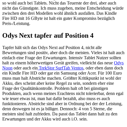
so wohl auch bei Tablets. Nicht das Teuerste der drei, aber auch
nicht das Günstigste. Ich muss zugeben, meine Entscheidung würde
zwischen den drei Modellen wohl ähnlich ausfallen. Das Kindle
Fire HD mit 16 GByte ist halt ein guter Kompromiss bezüglich
Preis-/Leistung.
Odys Next tapfer auf Position 4
Tapfer hält sich das Odys Next auf Position 4, nicht alle
Bewertungen sind positiv, aber doch die meisten. Vieles ist halt auch
einfach eine Frage der Erwartungen. Intensiv Tablet Nutzer sollten
halt zu einem höherwertigen Gerät greifen, vielleicht das neue
Odys
Noon
oder auch ein
TrekStor SurfTab Ventos
, oder eben dann doch
ein Kindle Fire HD oder gar ein Samsung oder Acer. Für 100 Euro
muss man halt Abstriche machen. Größter Kritikpunkt ist wohl der
Akku, dies scheint aber keine Regel zu sein, sondern eher eine
Frage der Qualitätskontrolle. Problem halt oft bei günstigen
Produkten, auch wenn meines Erachtens nicht tolerierbar, denn egal
wie teuer etwas ist, man hat dafür bezahlt, also muss es auch
funktionieren. Abstriche sind aber in Ordnung bei der der Leistung,
denn deswegen ist es ja billiger. Dennoch: 4 von 5 Sterne, die
meisten sind halt zufrieden. Da passt das Tablet dann halt zu den
Erwartungen und der Akku wird auch i.O. sein.