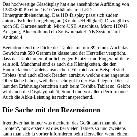
Das hochwertige Glasdisplay hat eine ansehnliche Auflösung von
1280×800 Pixel im 16:10 Verhältnis, mit LED
Hintergrundbeleuchtung. Das HD-Display passt sich zudem
automatisch der Umgebung an (Kontrast/Helligkeit). Dazu gibt es
noch SD-Karteneinschub, Micro-USB-Anschluss, Micro-HDMI-
Ausgang, Bluetooth und ein Softwarepaket. Als System läuft
Android 4.
Beeindruckend die Dicke des Tablets mit nur 89,5 mm. Auch das
Gewicht mit 590 Gramm ist klasse und der Hersteller verspricht,
dass das Tablet unempfindlich gegen Kratzer und Fingerabdrücke
sein soll. Manchmal sind es auch die Kleinigkeiten, die den
Eindruck eines Tablets ausmachen. Für mich zum Beispiel sind
Tablets (und auch eBook Reader) attraktiv, welche eine angeraute
Oberfläche haben, weil diese sehr gut in der Hand liegen. Dies ist
laut den Erfahrungsberichten auch beim Toshiba Tablet so. Gelobt
wird auch die Displayqualität, Sound und vor allem Performance.
Auch die Akku-Leistung ist recht ansprechend.
Die Sache mit den Rezensionen
Irgendwer hat immer was meckern: das Gerät kann man nicht
„rooten“, nun: erstens ist dies bei vielen Tablets so und zweitens
kann man sich ja vorher informieren beim Hersteller, wenn einem