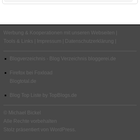
Werbung & Kooperationen mit unseren Webseiten
Tools & Links
Impressum
Datenschutzerklärung
Blogverzeichnis - Blog Verzeichnis bloggerei.de
Firefox bei Foxload
Blogtotal.de
Blog Top Liste by TopBlogs.de
© Michael Bickel
Alle Rechte vorbehalten
Stolz präsentiert von WordPress.