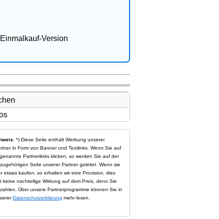
Einmalkauf-Version
nweis
: *) Diese Seite enthält Werbung unserer
rtner in Form von Banner und Textlinks. Wenn Sie auf
genannte Partnerlinks klicken, so werden Sie auf der
zugehörigen Seite unserer Partner geleitet. Wenn sie
er etwas kaufen, so erhalten wir eine Provision, dies
t keine nachteilige Wirkung auf dem Preis, denn Sie
zahlen. Über unsere Partnerprogramme können Sie in
serer
Datenschutzerklärung
mehr lesen.