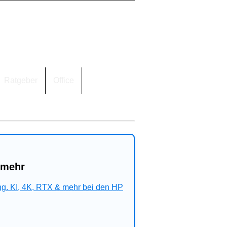
Ratgeber
Office
 mehr
ng. KI, 4K, RTX & mehr bei den HP