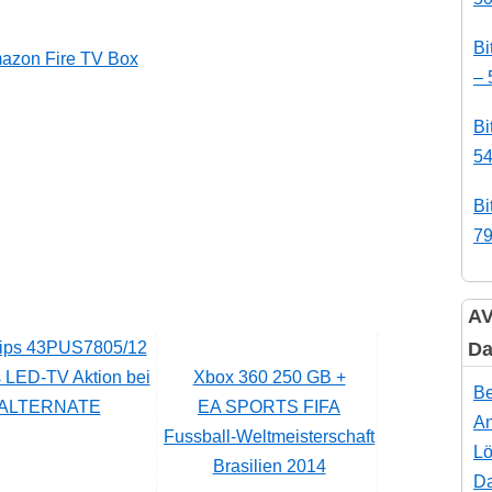
Bi
azon Fire TV Box
– 
Bi
54
Bi
79
AV
Da
s LED-TV Aktion bei
Xbox 360 250 GB +
Be
ALTERNATE
EA SPORTS FIFA
An
Fussball-Weltmeisterschaft
Lö
Brasilien 2014
Da