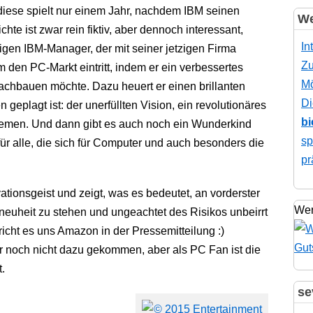
 diese spielt nur einem Jahr, nachdem IBM seinen
We
hte ist zwar rein fiktiv, aber dennoch interessant,
In
igen IBM-Manager, der mit seiner jetzigen Firma
Zu
m den PC-Markt eintritt, indem er ein verbessertes
Mö
achbauen möchte. Dazu heuert er einen brillanten
Di
geplagt ist: der unerfüllten Vision, ein revolutionäres
bi
lemen. Und dann gibt es auch noch ein Wunderkind
sp
 alle, die sich für Computer und auch besonders die
pr
ationsgeist und zeigt, was es bedeutet, an vorderster
Wer
tneuheit zu stehen und ungeachtet des Risikos unbeirrt
pricht es uns Amazon in der Pressemitteilung :)
er noch nicht dazu gekommen, aber als PC Fan ist die
.
se