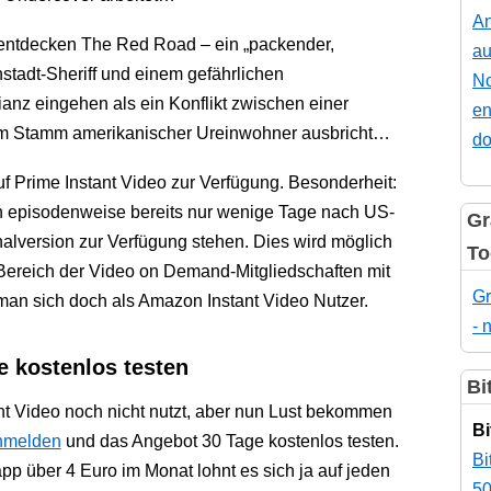
An
entdecken The Red Road – ein „packender,
au
nstadt-Sheriff und einem gefährlichen
No
ianz eingehen als ein Konflikt zwischen einer
en
em Stamm amerikanischer Ureinwohner ausbricht…
do
uf Prime Instant Video zur Verfügung. Besonderheit:
en episodenweise bereits nur wenige Tage nach US-
Gr
nalversion zur Verfügung stehen. Dies wird möglich
To
ereich der Video on Demand-Mitgliedschaften mit
Gr
man sich doch als Amazon Instant Video Nutzer.
- 
e kostenlos testen
Bi
t Video noch nicht nutzt, aber nun Lust bekommen
Bi
anmelden
und das Angebot 30 Tage kostenlos testen.
Bi
pp über 4 Euro im Monat lohnt es sich ja auf jeden
50