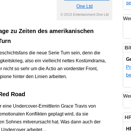
se
© 2015 Entertainment One Ltd
Wer
age zu Zeiten des amerikanischen
Turn
Bi
eschichtsfans die neue Serie Turn sein, denn die
Ge
keitskrieg, also ein vielleicht nettes Kostümdrama,
Pr
 nicht so sehr um die Actio an vorderster Front,
be
ione hinter den Linien arbeiten.
Red Road
Wer
 eine Undercover-Ermittlerin Grace Travis von
otionalen Konflikten geplagt wird, da sie
HP
en Sohnes mitverursacht hat. Was dann auch der
H
n Undercover arbeitet…