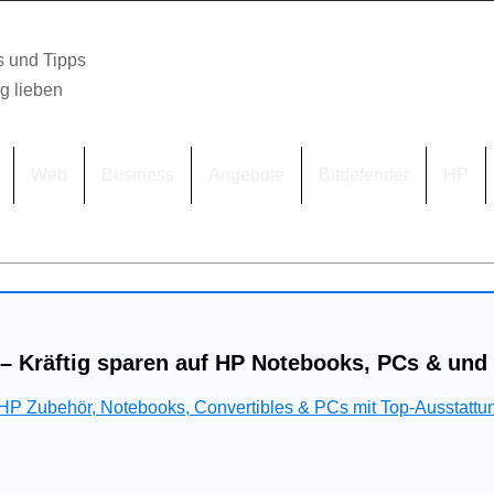
s und Tipps
lg lieben
Web
Business
Angebote
Bitdefender
HP
– Kräftig sparen auf HP Notebooks, PCs & und
 HP Zubehör, Notebooks, Convertibles & PCs mit Top-Ausstattu