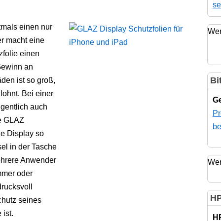
se
tmals einen nur
Wer
er macht eine
folie einen
Gewinn an
Bi
den ist so groß,
lohnt. Bei einer
Ge
igentlich auch
Pr
ie GLAZ
be
ne Display so
el in der Tasche
ehrere Anwender
Wer
mmer oder
rucksvoll
HP
chutz seines
ist.
H