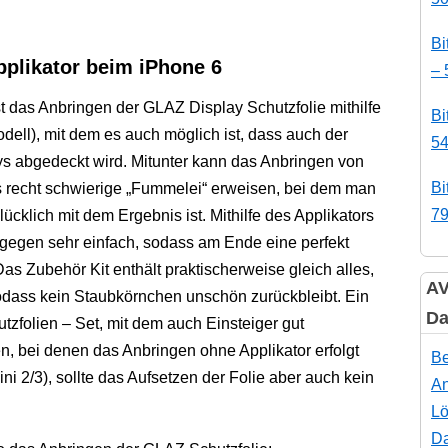
Bi
pplikator beim iPhone 6
– 
ist das Anbringen der GLAZ Display Schutzfolie mithilfe
Bi
dell), mit dem es auch möglich ist, dass auch der
54
ys abgedeckt wird. Mitunter kann das Anbringen von
Bi
als recht schwierige „Fummelei“ erweisen, bei dem man
79
lücklich mit dem Ergebnis ist. Mithilfe des Applikators
agegen sehr einfach, sodass am Ende eine perfekt
Das Zubehör Kit enthält praktischerweise gleich alles,
AV
odass kein Staubkörnchen unschön zurückbleibt. Ein
Da
tzfolien – Set, mit dem auch Einsteiger gut
, bei denen das Anbringen ohne Applikator erfolgt
Be
ini 2/3), sollte das Aufsetzen der Folie aber auch kein
An
Lö
Da