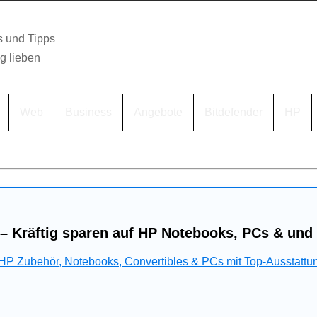
s und Tipps
lg lieben
Web
Business
Angebote
Bitdefender
HP
– Kräftig sparen auf HP Notebooks, PCs & und
 HP Zubehör, Notebooks, Convertibles & PCs mit Top-Ausstattu