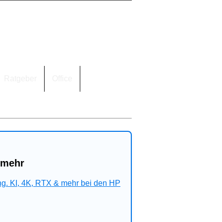
Ratgeber
Office
 mehr
ng. KI, 4K, RTX & mehr bei den HP