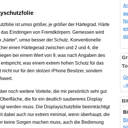
An
yschutzfolie
au
No
zfolie ist umso größer, je größer der Härtegrad. Härte
en
n das Eindringen von Fremdkörpern. Gemessen wird
do
so „härter“, umso besser der Schutz. Konventionelle
scher einen Härtegerad zwischen und 2 und 4, die
liegen bei einem Wert von 9, was nach Angaben des
Gr
s entspricht, was einem extrem hohen Schutz für das
To
 nicht nur für den stolzen iPhone Besitzer, sondern
Gr
swert.
- 
ber noch weitere Vorteile, die mir persönlich sehr gut
 Oberfläche, die für ein deutlich saubereres Display
Bi
igt werden muss. Die Displayschutzfolie beeinträchtigt
Bi
it dabei auch nur extrem minimal, wenn überhaupt, die
Bi
ier keine Sorgen machen muss, auch die Bedienung
50