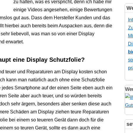
zu halten, was es verspricht, denn ich habe mir
We
einige Videos angesehen, einige Bewertungen
hmslos gut aus. Dass dem Hersteller Kunden und das
In
llt hierbei auch bereits beim Auspacken aus, denn die
Zu
 sehr liebevoll, was man so von einer Display
Mö
nd erwartet.
Di
bi
pt eine Display Schutzfolie?
sp
pr
nd teuer und Reparaturen am Display kosten schon
ch kann man natürlich auch ohne eine Schutzfolie
 jedes Smartphone auf der einen Seite eben auch ein
Wer
en Seite aber auch teuer, und so würden bereits
doch sehr ärgern, besonders aber senken diese auch
mere Schäden am Display ziehen teure Reparaturen
olie bei einem so teueren Gerät dann doch für die
se
einem so teuren Gerät, sollte es dann auch eine