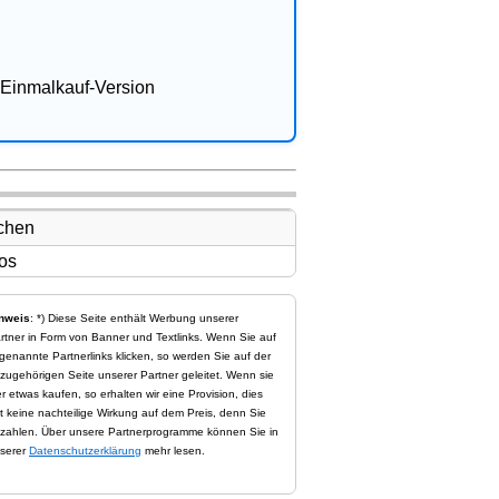
Einmalkauf-Version
nweis
: *) Diese Seite enthält Werbung unserer
rtner in Form von Banner und Textlinks. Wenn Sie auf
genannte Partnerlinks klicken, so werden Sie auf der
zugehörigen Seite unserer Partner geleitet. Wenn sie
er etwas kaufen, so erhalten wir eine Provision, dies
t keine nachteilige Wirkung auf dem Preis, denn Sie
zahlen. Über unsere Partnerprogramme können Sie in
serer
Datenschutzerklärung
mehr lesen.