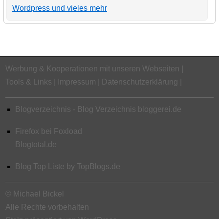
Wordpress und vieles mehr
Werbung & Kooperationen mit unseren Webseiten
Tools & Links
Impressum
Datenschutzerklärung
Blogverzeichnis - Blog Verzeichnis bloggerei.de
Firefox bei Foxload
Blogtotal.de
Blog Top Liste by TopBlogs.de
© Michael Bickel
Alle Rechte vorbehalten