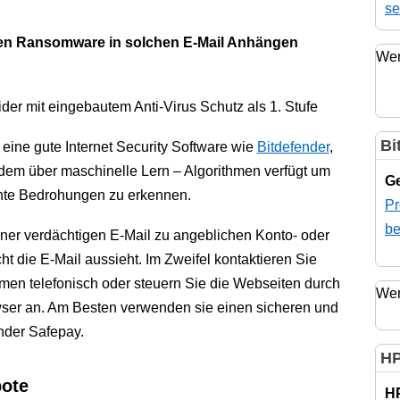
se
en Ransomware in solchen E-Mail Anhängen
Wer
der mit eingebautem Anti-Virus Schutz als 1. Stufe
Bi
r eine gute Internet Security Software wie
Bitdefender
,
em über maschinelle Lern – Algorithmen verfügt um
Ge
nte Bedrohungen zu erkennen.
Pr
be
ner verdächtigen E-Mail zu angeblichen Konto- oder
ht die E-Mail aussieht. Im Zweifel kontaktieren Sie
men telefonisch oder steuern Sie die Webseiten durch
Wer
er an. Am Besten verwenden sie einen sicheren und
nder Safepay.
HP
bote
H