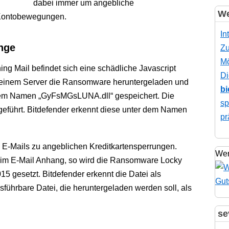
dabei immer um angebliche
We
 Kontobewegungen.
In
nge
Zu
Mö
ng Mail befindet sich eine schädliche Javascript
Di
on einem Server die Ransomware heruntergeladen und
bi
dem Namen „GyFsMGsLUNA.dll“ gespeichert. Die
sp
eführt. Bitdefender erkennt diese unter dem Namen
pr
in E-Mails zu angeblichen Kreditkartensperrungen.
Wer
i im E-Mail Anhang, so wird die Ransomware Locky
5 gesetzt. Bitdefender erkennt die Datei als
führbare Datei, die heruntergeladen werden soll, als
se