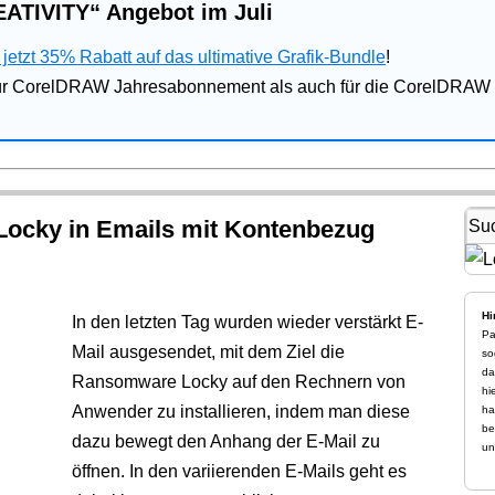
ATIVITY“ Angebot im Juli
jetzt 35% Rabatt auf das ultimative Grafik-Bundle
!
für CorelDRAW Jahresabonnement als auch für die CorelDRAW 
Locky in Emails mit Kontenbezug
Hi
In den letzten Tag wurden wieder verstärkt E-
Pa
Mail ausgesendet, mit dem Ziel die
so
da
Ransomware Locky auf den Rechnern von
hi
Anwender zu installieren, indem man diese
ha
be
dazu bewegt den Anhang der E-Mail zu
un
öffnen. In den variierenden E-Mails geht es