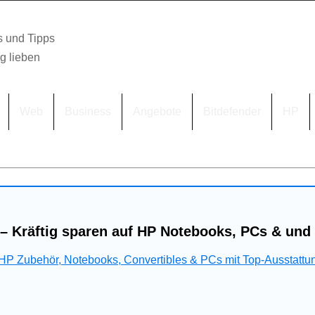
s und Tipps
lg lieben
Web
Business
Angebote
Bitdefender
HP
– Kräftig sparen auf HP Notebooks, PCs & und
 HP Zubehör, Notebooks, Convertibles & PCs mit Top-Ausstattu