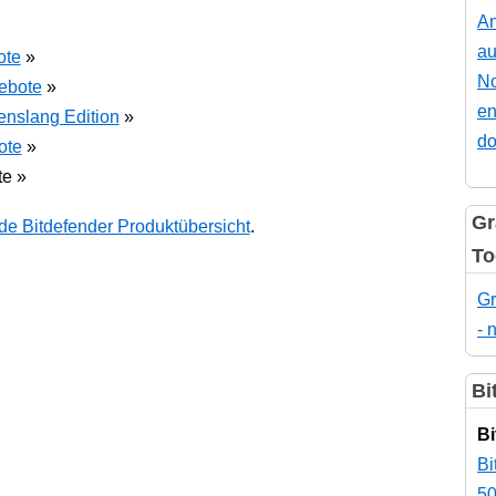
An
au
ote
»
No
gebote
»
en
benslang Edition
»
do
ote
»
te »
Gr
.de Bitdefender Produktübersicht
.
To
Gr
- 
Bi
Bi
Bi
50