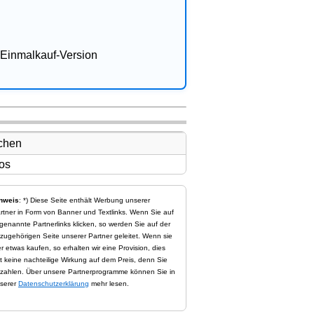
Einmalkauf-Version
nweis
: *) Diese Seite enthält Werbung unserer
rtner in Form von Banner und Textlinks. Wenn Sie auf
genannte Partnerlinks klicken, so werden Sie auf der
zugehörigen Seite unserer Partner geleitet. Wenn sie
er etwas kaufen, so erhalten wir eine Provision, dies
t keine nachteilige Wirkung auf dem Preis, denn Sie
zahlen. Über unsere Partnerprogramme können Sie in
serer
Datenschutzerklärung
mehr lesen.