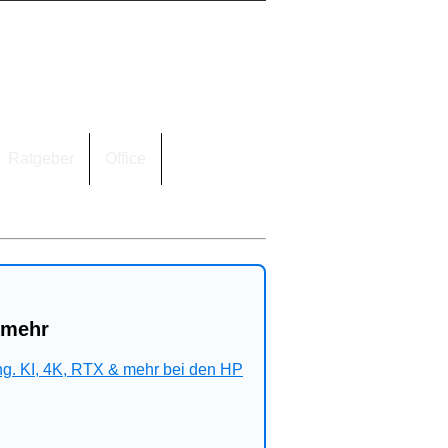
Ratgeber
Office
 mehr
ng. KI, 4K, RTX & mehr bei den HP