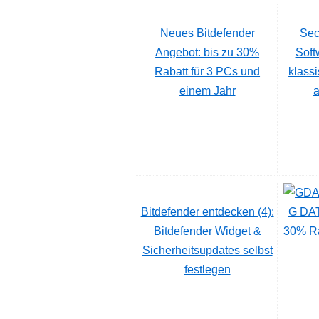
Neues Bitdefender
Secu
Angebot: bis zu 30%
Soft
Rabatt für 3 PCs und
klass
einem Jahr
a
Bitdefender entdecken (4):
G DAT
Bitdefender Widget &
30% Ra
Sicherheitsupdates selbst
festlegen