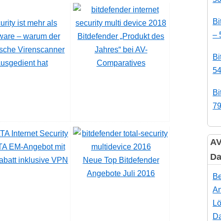
Bi
rity ist mehr als
– 
ware – warum der
Bitdefender „Produkt des
ische Virenscanner
Jahres“ bei AV-
Bi
usgedient hat
Comparatives
54
Bi
79
AV
A EM-Angebot mit
Da
batt inklusive VPN
Neue Top Bitdefender
Angebote Juli 2016
Be
An
Lö
Da