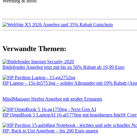
Werbung & Infos:
Verwandte Themen:
Bitdefender Angebot jetzt mit bis zu 56% Rabatt ab 19,99 Euro
HP Laptop – 15s-fq5753ng – solider Allrounder mit 19% Rabatt (An
MindManager Herbst Angebot mit großer Ersparnis
HP OmniBook 5 LaptopAI 16-af1770ng mit brandneuen Intel® Cor
HP: Back to Uni Angebote – bis 200 Euro sparen