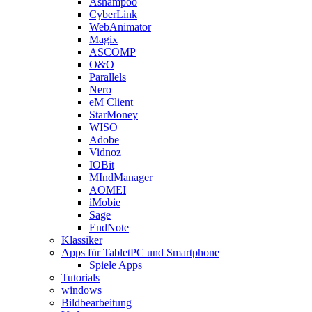
Ashampoo
CyberLink
WebAnimator
Magix
ASCOMP
O&O
Parallels
Nero
eM Client
StarMoney
WISO
Adobe
Vidnoz
IOBit
MIndManager
AOMEI
iMobie
Sage
EndNote
Klassiker
Apps für TabletPC und Smartphone
Spiele Apps
Tutorials
windows
Bildbearbeitung