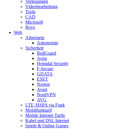
Verlosungen
Videobearbeitung
Tools
CAD
Microsoft
Revo
Web
Allgemein
Astronomie
Sicherheit
BullGuard
Avira
Heimdal Security
F-Secure
GDATA
ESET
Norton
Avast
NordVPN
AVG
LTE /HSPA via Funk
Mobilfunktarif
Mobile Internet Tarife
Kabel und DSL Internet
Spiele & Online Games