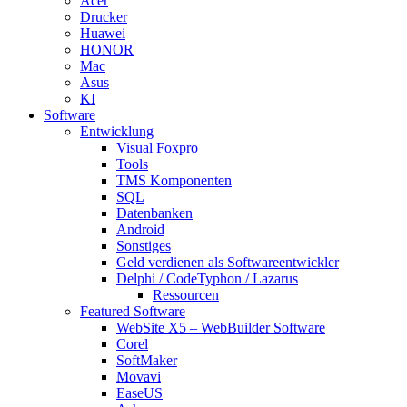
Acer
Drucker
Huawei
HONOR
Mac
Asus
KI
Software
Entwicklung
Visual Foxpro
Tools
TMS Komponenten
SQL
Datenbanken
Android
Sonstiges
Geld verdienen als Softwareentwickler
Delphi / CodeTyphon / Lazarus
Ressourcen
Featured Software
WebSite X5 – WebBuilder Software
Corel
SoftMaker
Movavi
EaseUS