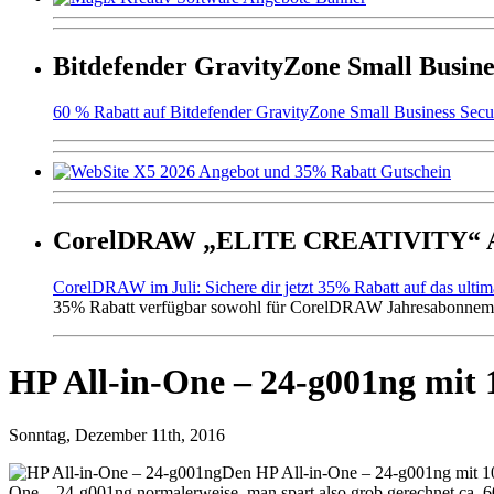
Bitdefender GravityZone Small Busine
60 % Rabatt auf Bitdefender GravityZone Small Business Secur
CorelDRAW „ELITE CREATIVITY“ An
CorelDRAW im Juli: Sichere dir jetzt 35% Rabatt auf das ulti
35% Rabatt verfügbar sowohl für CorelDRAW Jahresabonneme
HP All-in-One – 24-g001ng mit
Sonntag, Dezember 11th, 2016
Den HP All-in-One – 24-g001ng mit 10
One – 24-g001ng normalerweise, man spart also grob gerechnet ca. 6