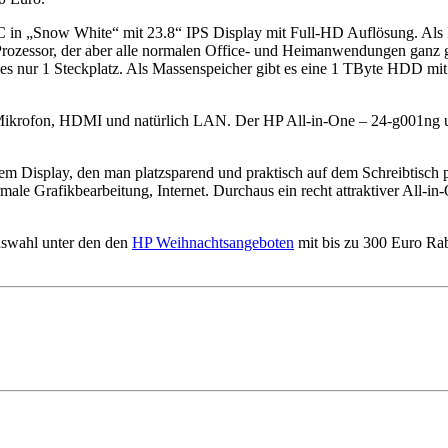
 PC in „Snow White“ mit 23.8“ IPS Display mit Full-HD Auflösung.
Prozessor, der aber alle normalen Office- und Heimanwendungen ganz g
t es nur 1 Steckplatz. Als Massenspeicher gibt es eine 1 TByte HDD 
krofon, HDMI und natürlich LAN. Der HP All-in-One – 24-g001ng unte
ßem Display, den man platzsparend und praktisch auf dem Schreibtisch 
ale Grafikbearbeitung, Internet. Durchaus ein recht attraktiver All-in-
uswahl unter den den
HP Weihnachtsangeboten
mit bis zu 300 Euro Ra