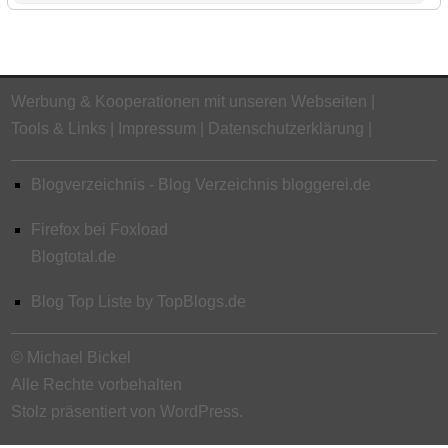
Werbung & Kooperationen mit unseren Webseiten
Tools & Links
Impressum
Datenschutzerklärung
Blogverzeichnis - Blog Verzeichnis bloggerei.de
Firefox bei Foxload
Blogtotal.de
Blog Top Liste by TopBlogs.de
© Michael Bickel
Alle Rechte vorbehalten
Stolz präsentiert von WordPress.